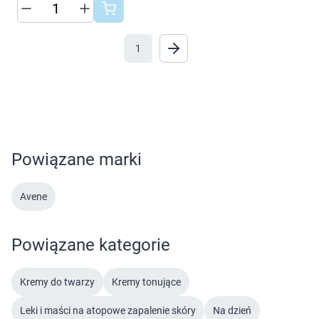
cookies poprzez kliknięcie przycisku
Marki
"Ustawienia" lub możesz zaakceptować
ustawienia wszystkich cookies klikając
1
AKCEPTUJĘ WSZYSTKIE
AKCEPTUJĘ WSZYSTKIE
Ustawienia
Powiązane marki
Avene
Powiązane kategorie
Kremy do twarzy
Kremy tonujące
Leki i maści na atopowe zapalenie skóry
Na dzień