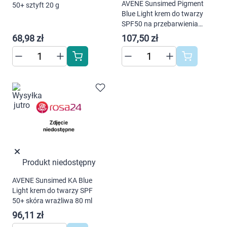
Dziecko
AVENE Sunsimed Pigment
50+ sztyft 20 g
Blue Light krem do twarzy
SPF50 na przebarwienia
Higiena
80ml
68,98 zł
107,50 zł
Kosmetyki
Mężczyzna
Zdrowy styl życia
Zabawki
Sprzęt medyczny
Produkt niedostępny
Korzystamy z plików cookies w celu
AVENE Sunsimed KA Blue
dostosowania zawartości serwisu do Twoich
Motoryzacja
Light krem do twarzy SPF
preferencji. Więcej informacji znajdziesz w
50+ skóra wrażliwa 80 ml
naszej
polityce prywatności
. Możesz określić
Grupy produktowe
96,11 zł
warunki przechowywania lub dostępu do