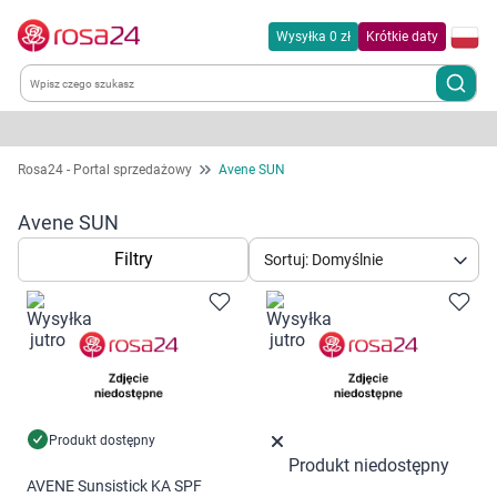
Wysyłka 0 zł
Krótkie daty
Kategorie
Rosa24 - Portal sprzedażowy
Avene SUN
Chemia gospodarcza
Avene SUN
Filtry
Sortuj: Domyślnie
Dla zwierząt
Dom i ogród
Zdrowie
Kobieta w ciąży i mama
Produkt dostępny
Produkt niedostępny
AVENE Sunsistick KA SPF