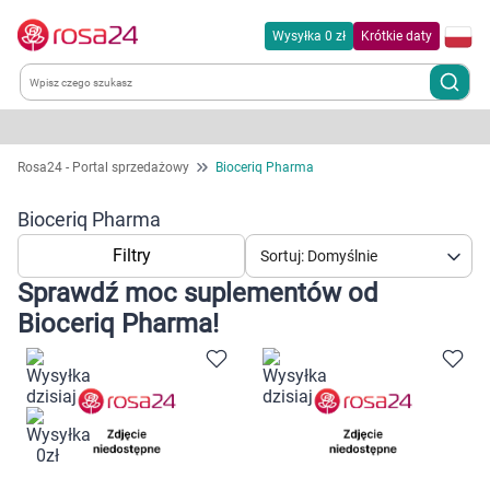
Wysyłka 0 zł
Krótkie daty
Kategorie
Rosa24 - Portal sprzedażowy
Bioceriq Pharma
Chemia gospodarcza
Bioceriq Pharma
Filtry
Sortuj: Domyślnie
Dla zwierząt
Sprawdź moc suplementów od
Bioceriq Pharma!
Dom i ogród
Zdrowie
Kobieta w ciąży i mama