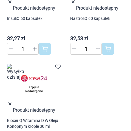
Dziecko
Produkt niedostępny
Produkt niedostępny
Higiena
InsuliQ 60 kapsułek
NastroliQ 60 kapsułek
Kosmetyki
32,27 zł
32,58 zł
Mężczyzna
Zdrowy styl życia
Zabawki
Korzystamy z plików cookies w celu
dostosowania zawartości serwisu do Twoich
Sprzęt medyczny
preferencji. Więcej informacji znajdziesz w
naszej
polityce prywatności
. Możesz określić
Motoryzacja
warunki przechowywania lub dostępu do
Produkt niedostępny
cookies poprzez kliknięcie przycisku
BioceriQ Witamina D W Oleju
"Ustawienia" lub możesz zaakceptować
Grupy produktowe
Konopnym krople 30 ml
ustawienia wszystkich cookies klikając