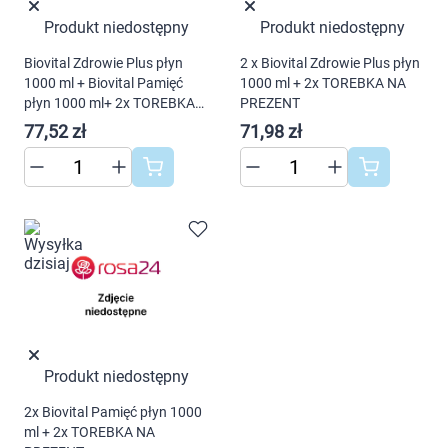
Dziecko
Produkt niedostępny
Produkt niedostępny
Higiena
Biovital Zdrowie Plus płyn
2 x Biovital Zdrowie Plus płyn
1000 ml + Biovital Pamięć
1000 ml + 2x TOREBKA NA
płyn 1000 ml+ 2x TOREBKA
PREZENT
Kosmetyki
NA PREZENT
77,52 zł
71,98 zł
Mężczyzna
Korzystamy z plików cookies w celu
Zdrowy styl życia
dostosowania zawartości serwisu do Twoich
preferencji. Więcej informacji znajdziesz w
Zabawki
naszej
polityce prywatności
. Możesz określić
warunki przechowywania lub dostępu do
Sprzęt medyczny
cookies poprzez kliknięcie przycisku
"Ustawienia" lub możesz zaakceptować
Motoryzacja
Produkt niedostępny
ustawienia wszystkich cookies klikając
AKCEPTUJĘ WSZYSTKIE
2x Biovital Pamięć płyn 1000
Grupy produktowe
ml + 2x TOREBKA NA