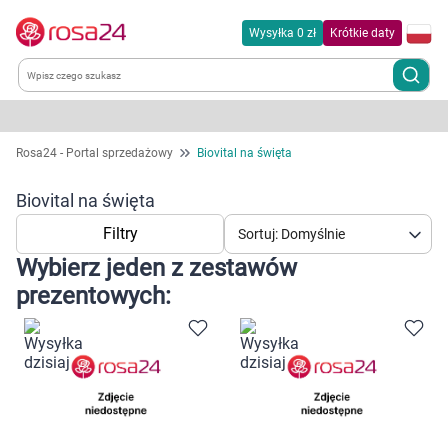
Wysyłka 0 zł
Krótkie daty
Kategorie
Rosa24 - Portal sprzedażowy
Biovital na święta
Chemia gospodarcza
Biovital na święta
Filtry
Sortuj: Domyślnie
Dla zwierząt
Wybierz jeden z zestawów
prezentowych:
Dom i ogród
Zdrowie
Kobieta w ciąży i mama