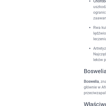
Chorob
uszkodz
ogranic
zaawan
Rwa kul
lędźwio
leczeni
Artrety
Najczęś
leków p
Boswelia
Boswelia
, zn
głównie w Af
przeciwzapal
Właściw