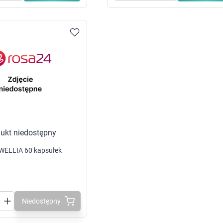
 dla psa i kota
Leki na chrypkę
Witaminy i minerały
Witaminy
Leki i suplementy z witaminą A
Witami
Leki i suplementy z witaminą A+E
Witaminy ADEK A + D + E + K
Leki i suplementy z witaminą B1
Leki i suplementy z witaminą B2
Leki i suplementy z witaminą B3
Leki i suplementy z witaminą B6
Leki i suplementy z witaminą B9 kwas
Ak
Leki i suplementy z witaminą B12
Wk
Leki i suplementy z witaminą B comp
Układ
Ni
Leki i suplementy z witaminą C
ukt niedostępny
Leki i suplementy z witaminą D
Leki i suplementy z witaminą E
ELLIA 60 kapsułek
Leki i suplementy z witaminą K
Leki i suplementy z witaminami K+D
Biotyna
Pozostałe witaminy
Katar
Ma
Leki i suplementy z witaminą B5
Niedostępny
Minerały w tabletkach i płynie
Tabletki i preparaty z chromem