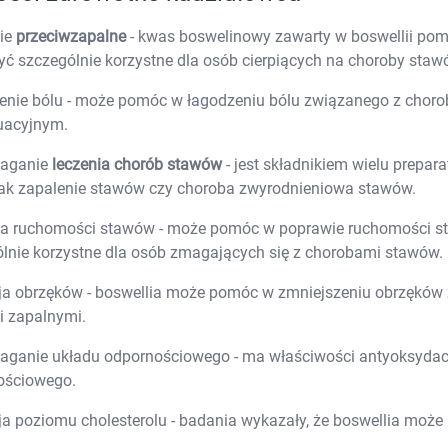
Probiotyki, odbudowa flory jelitowej
Szczot
nie
przeciwzapalne
- kwas boswelinowy zawarty w boswellii pom
Leki na zgagę i refluks
Akcesoria dzie
Suplementy z błonnikiem
Nocnik
ć szczególnie korzystne dla osób cierpiących na choroby stawó
Syropy i tabletki na brak apetytu
Laktat
Leki i suplementy na choroby trzustki
Smoczk
enie bólu - może pomóc w łagodzeniu bólu związanego z choro
Leki na nietolerancję laktozy
uacyjnym.
Leki i suplementy na pasożyty ludzkie
Leki na ból brzucha i skurcze
Pościel
aganie
leczenia chorób stawów
- jest składnikiem wielu prepa
Leki i suplementy na wzdęcia
jak zapalenie stawów czy choroba zwyrodnieniowa stawów.
Leki na niestrawność i ból żołądka
Żywienie w chorobie
Akceso
Serce i układ krążenia
Gryzak
a ruchomości stawów - może pomóc w poprawie ruchomości sta
Leki i suplementy na cholesterol
Karmie
lnie korzystne dla osób zmagających się z chorobami stawów.
Preparaty wspomagające pracę serca
Maści, tabletki i leki na żylaki
ja obrzęków - boswellia może pomóc w zmniejszeniu obrzęków
Maści, czopki i leki na hemoroidy
i zapalnymi.
Kwasy tłuszczowe omega 3, 6, 9
Leki przeciwzakrzepowe
ganie układu odpornościowego - ma właściwości antyoksyda
Leki na nadciśnienie
Leki i tabletki na krążenie
ościowego.
Leki na obrzęki nóg
Seks i zdrowie intymne
a poziomu cholesterolu - badania wykazały, że boswellia może
Lubrykanty