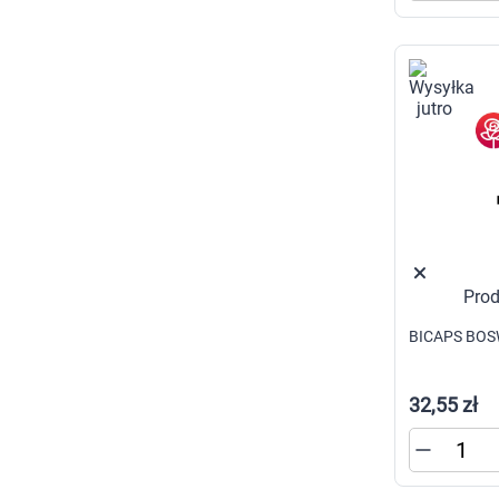
Zabawki
Zwierzęta gospodarskie
Akwarystyka
Prod
BICAPS BOSW
32,55 zł