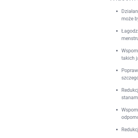
Działa
może by
Łagodz
menstr
Wspom
takich 
Popraw
szczegó
Redukc
stanam
Wspoma
odporn
Redukcj