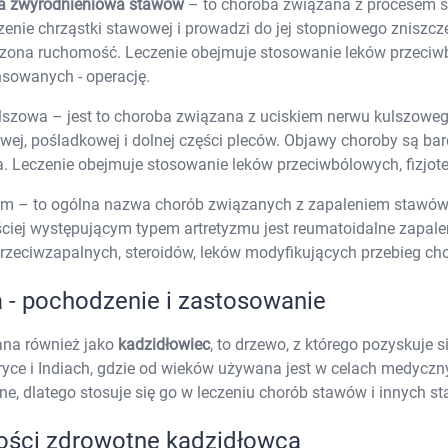
a zwyrodnieniowa stawów
– to choroba związana z procesem st
Elektrolity
Preparaty z koenzymem Q10
Artyku
enie chrząstki stawowej i prowadzi do jej stopniowego zniszcz
Kolagen
zona ruchomość. Leczenie obejmuje stosowanie leków przeciwbó
Preparaty multiwitaminowe
sowanych - operację.
Toniki wzmacniające
Kąpiel 
Preparaty z żeń-szeniem
szowa – jest to choroba związana z uciskiem nerwu kulszowego
Układ nerwowy
wej, pośladkowej i dolnej części pleców. Objawy choroby są b
Tabletki i preparaty na kaca
Preparaty wspomagające pamięć i koncentracj
a. Leczenie obejmuje stosowanie leków przeciwbólowych, fizjote
Leki i preparaty na rzucenie palenia
Tabletki i leki nasenne
zm – to ogólna nazwa chorób związanych z zapaleniem stawów, 
Leki na chrapanie
Pielęg
ciej występującym typem artretyzmu jest reumatoidalne zapal
Leki na poprawę nastroju
rzeciwzapalnych, steroidów, leków modyfikujących przebieg chor
Leki i suplementy na krążenie mózgowe
Leki i suplementy na zmęczenie i znużenie
Leki i suplementy na stres
Pielęg
 - pochodzenie i zastosowanie
Leki uspokajające
Leki na wzmocnienie i wsparcie układu nerwo
ana również jako
kadzidłowiec
, to drzewo, z którego pozyskuje 
Leki na zawroty głowy
Ciemi
ryce i Indiach, gdzie od wieków używana jest w celach medycz
Układ pokarmowy
Higiena jamy us
Leki na zespół jelita drażliwego
Szczot
ne, dlatego stosuje się go w leczeniu chorób stawów i innych 
Leki i suplementy na wątrobę
Zestaw
Leki na zaparcia i zatwardzenie
Pasty 
ości zdrowotne kadzidłowca
Leki przeciw biegunce
Płyny 