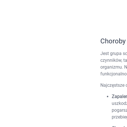
Choroby
K
Jest grupa sc
s
czynników, t
n
organizmu. N
p
funkcjonalno
p
w
Najczęstsze 
Zapale
uszkodz
U
pogarsz
przebie