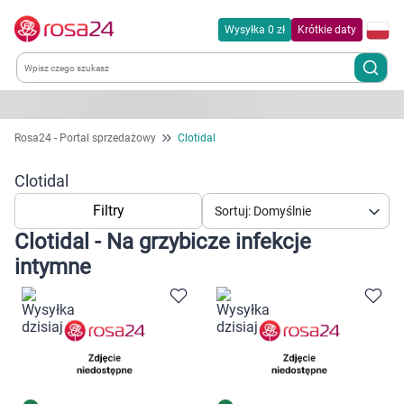
Wysyłka 0 zł
Krótkie daty
Kategorie
Rosa24 - Portal sprzedażowy
Clotidal
Chemia gospodarcza
Clotidal
Filtry
Sortuj: Domyślnie
Dla zwierząt
Clotidal - Na grzybicze infekcje
intymne
Dom i ogród
Zdrowie
Kobieta w ciąży i mama