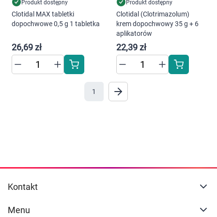
Dziecko
Produkt dostępny
Produkt dostępny
Korzystamy z plików cookies w celu
Clotidal MAX tabletki
Clotidal (Clotrimazolum)
dostosowania zawartości serwisu do Twoich
dopochwowe 0,5 g 1 tabletka
krem dopochwowy 35 g + 6
Higiena
preferencji. Więcej informacji znajdziesz w
aplikatorów
naszej
polityce prywatności
. Możesz określić
26,69 zł
22,39 zł
Kosmetyki
warunki przechowywania lub dostępu do
cookies poprzez kliknięcie przycisku
Mężczyzna
"Ustawienia" lub możesz zaakceptować
ustawienia wszystkich cookies klikając
1
AKCEPTUJĘ WSZYSTKIE
Zdrowy styl życia
Zabawki
AKCEPTUJĘ WSZYSTKIE
Sprzęt medyczny
Ustawienia
Motoryzacja
Kontakt
Grupy produktowe
Menu