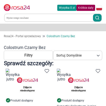
Wysyłka 0 zł
Krótkie daty
Kategorie
Rosa24 - Portal sprzedażowy
Colostrum Czarny Bez
Chemia gospodarcza
Colostrum Czarny Bez
Filtry
Sortuj: Domyślnie
Dla zwierząt
Sprawdź szczegóły:
Dom i ogród
Zdrowie
Kobieta w ciąży i mama
Produkt dostępny
Produkt dostępny