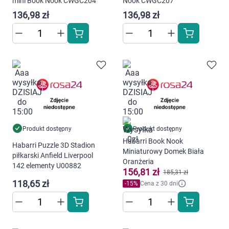
mini Book Nook CWGC204
Nook CWGC207
136,98 zł
136,98 zł
Produkt dostępny
Produkt dostępny
Korzystamy z plików cookies w celu
Habarri Book Nook
Habarri Puzzle 3D Stadion
dostosowania zawartości serwisu do Twoich
Miniaturowy Domek Biała
piłkarski Anfield Liverpool
preferencji. Więcej informacji znajdziesz w
Oranżeria
142 elementy U00882
156,81 zł
naszej
polityce prywatności
. Możesz określić
185,31 zł
118,65 zł
warunki przechowywania lub dostępu do
-
15
%
Cena z 30 dni
cookies poprzez kliknięcie przycisku
"Ustawienia" lub możesz zaakceptować
ustawienia wszystkich cookies klikając