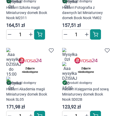
Dziecko
Produkt dostępny
Produkt dostępny
Habarri Szkoła magii
Habarri Fotografia z
Miniaturowy domek Book
dawnych lat Miniaturowy
Higiena
Nook M2311
domek Book Nook YM02
164,51 zł
157,51 zł
Kosmetyki
Mężczyzna
Zdrowy styl życia
Zabawki
Sprzęt medyczny
Produkt dostępny
Produkt dostępny
Habarri Akademia magii
Habarri Księgarnia pod sową
Miniaturowy domek Book
Miniaturowy domek Book
Motoryzacja
Nook SL05
Nook SD02B
171,98 zł
123,92 zł
Grupy produktowe