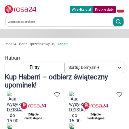
Wysyłka 0 zł
Krótkie daty
Kategorie
Rosa24 - Portal sprzedażowy
Habarri
Chemia gospodarcza
Habarri
Filtry
Sortuj: Domyślnie
Dla zwierząt
Kup Habarri – odbierz świąteczny
upominek!
Dom i ogród
Zdrowie
Kobieta w ciąży i mama