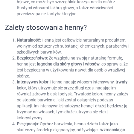
łojowe, co może być szczególnie korzystne dla osób z
tłustymi włosami i skórą głowy, a także właściwości
przeciwzapalne i antybakteryjne.
Zalety stosowania hen
n
y?
Naturalność:
Henna jest całkowicie naturalnym produktem,
wolnym od sztucznych substancji chemicznych, parabenów i
szkodliwych barwników.
Bezpieczeństwo:
Ze względu na swoją naturalną formułę,
henna jest
łagodna dla skóry głowy i włosów
, co sprawia, że
jest bezpieczna w użytkowaniu nawet dla osób o wrażliwej
skórze.
Intensywny kolor:
Henna nadaje włosom intensywny,
trwały
kolor
, który utrzymuje się przez długi czas, nadając im
również zdrowy blask i połysk. Trwałość koloru henny zależy
od stopnia barwienia, jaki został osiągnięty podczas
aplikacji. Im intensywniej nałożysz hennę i dłużej będziesz ją
trzymać na włosach, tym dłużej utrzyma się efekt
kolorystyczny.
Pielęgnacja:
Oprócz barwienia, henna działa także jako
skuteczny środek pielęgnacyjny, odżywiając i
wzmacniając