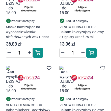
Produkt dostępny
Produkt dostępny
Maska nawilżająca na
VENITA HENNA COLOR
Korzystamy z plików cookies w celu
wypadanie włosów
Balsam koloryzujący ziołowy
dostosowania zawartości serwisu do Twoich
niefarbowanych Wax Henna
3 Ognisty Oranż 75 ml
preferencji. Więcej informacji znajdziesz w
240 ml
36,88 zł
13,06 zł
naszej
polityce prywatności
. Możesz określić
warunki przechowywania lub dostępu do
cookies poprzez kliknięcie przycisku
"Ustawienia" lub możesz zaakceptować
ustawienia wszystkich cookies klikając
AKCEPTUJĘ WSZYSTKIE
AKCEPTUJĘ WSZYSTKIE
Produkt dostępny
Produkt dostępny
VENITA HENNA COLOR
VENITA HENNA COLOR
Balsam koloryzujący ziołowy
Balsam koloryzujący ziołowy
Ustawienia