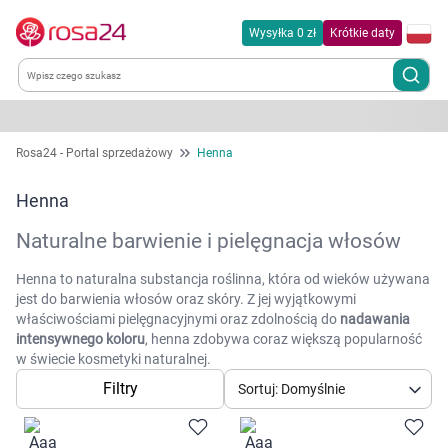
Wysyłka 0 zł
Krótkie daty
Kategorie
Rosa24 - Portal sprzedażowy
Henna
Chemia gospodarcza
Henna
Naturalne barwienie i pielęgnacja włosów
Dla zwierząt
Henna to naturalna substancja roślinna, która od wieków używana
Dom i ogród
jest do barwienia włosów oraz skóry. Z jej wyjątkowymi
właściwościami pielęgnacyjnymi oraz zdolnością do
nadawania
intensywnego koloru
, henna zdobywa coraz większą popularność
Zdrowie
w świecie kosmetyki naturalnej.
Filtry
Sortuj: Domyślnie
Kobieta w ciąży i mama