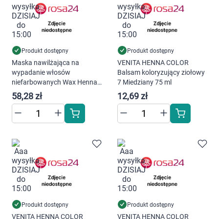
Dziecko
Higiena
Kosmetyki
Produkt dostępny
Produkt dostępny
Maska nawilżająca na
VENITA HENNA COLOR
wypadanie włosów
Balsam koloryzujący ziołowy
Mężczyzna
niefarbowanych Wax Henna
7 Miedziany 75 ml
480ml
58,28 zł
12,69 zł
Zdrowy styl życia
Zabawki
Sprzęt medyczny
Motoryzacja
Grupy produktowe
Produkt dostępny
Produkt dostępny
VENITA HENNA COLOR
VENITA HENNA COLOR