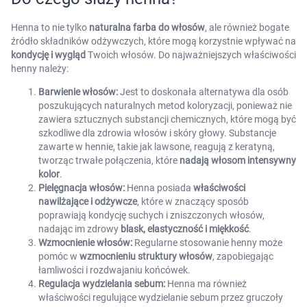
Henna to nie tylko
naturalna farba do włosów
, ale również bogate
źródło składników odżywczych, które mogą korzystnie wpływać na
kondycję i wygląd
Twoich włosów. Do najważniejszych właściwości
henny należy:
Barwienie włosów:
Jest to doskonała alternatywa dla osób
poszukujących naturalnych metod koloryzacji, ponieważ nie
zawiera sztucznych substancji chemicznych, które mogą być
szkodliwe dla zdrowia włosów i skóry głowy. Substancje
zawarte w hennie, takie jak lawsone, reagują z keratyną,
tworząc trwałe połączenia, które
nadają włosom intensywny
kolor
.
Pielęgnacja włosów:
Henna posiada
właściwości
nawilżające i odżywcze
, które w znaczący sposób
poprawiają kondycję suchych i zniszczonych włosów,
nadając im zdrowy
blask, elastyczność i miękkość
.
Wzmocnienie włosów:
Regularne stosowanie henny może
pomóc w
wzmocnieniu struktury włosów
, zapobiegając
łamliwości i rozdwajaniu końcówek.
Regulacja wydzielania sebum:
Henna ma również
właściwości regulujące wydzielanie sebum przez gruczoły