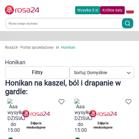
Wysyłka 0 zł
Krótkie daty
Kategorie
Rosa24 - Portal sprzedażowy
Honikan
Chemia gospodarcza
Honikan
Filtry
Sortuj: Domyślnie
Dla zwierząt
Honikan na kaszel, ból i drapanie w
gardle:
Dom i ogród
Zdrowie
Kobieta w ciąży i mama