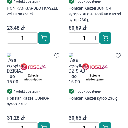
Dziecko
Produkt dostępny
Produkt dostępny
HONIKAN GARDŁO I KASZEL
Honikan Kaszel JUNIOR
żel 10 saszetek
syrop 230 g + Honikan Kaszel
Higiena
syrop 230 g
23,48 zł
60,69 zł
Kosmetyki
Mężczyzna
Zdrowy styl życia
Zabawki
Sprzęt medyczny
Produkt dostępny
Produkt dostępny
Honikan Kaszel JUNIOR
Honikan Kaszel syrop 230 g
syrop 230 g
Motoryzacja
31,28 zł
30,65 zł
Grupy produktowe