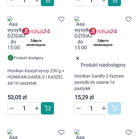
Marki
Korzystamy z plików cookies w celu
Produkt dostępny
dostosowania zawartości serwisu do Twoich
Produkt niedostępny
Honikan Kaszel syrop 230 g +
preferencji. Więcej informacji znajdziesz w
Honikan Gardło 2-fazowe
HONIKAN GARDŁO I KASZEL
naszej
polityce prywatności
. Możesz określić
pastylki do ssania 16
żel 10 saszetek
warunki przechowywania lub dostępu do
pastylek
cookies poprzez kliknięcie przycisku
53,05 zł
15,29 zł
"Ustawienia" lub możesz zaakceptować
ustawienia wszystkich cookies klikając
AKCEPTUJĘ WSZYSTKIE