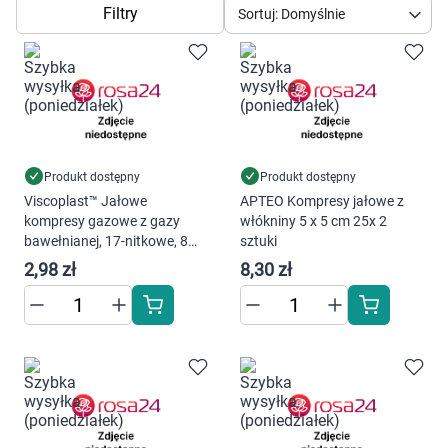
Dziecko
Filtry
Sortuj: Domyślnie
Higiena
Kosmetyki
Mężczyzna
Produkt dostępny
Produkt dostępny
Viscoplast™ Jałowe
APTEO Kompresy jałowe z
Zdrowy styl życia
kompresy gazowe z gazy
włókniny 5 x 5 cm 25x 2
bawełnianej, 17-nitkowe, 8
sztuki
Zabawki
warstw, 7,5 cm x 7,5 cm,
2,98 zł
8,30 zł
torebka/3 sztuki
Sprzęt medyczny
Motoryzacja
Grupy produktowe