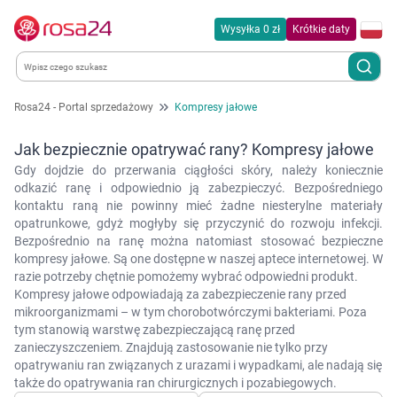
Wysyłka 0 zł
Krótkie daty
Rosa24 - Portal sprzedażowy
Kompresy jałowe
Kategorie
Jak bezpiecznie opatrywać rany? Kompresy jałowe
Chemia gospodarcza
Gdy dojdzie do przerwania ciągłości skóry, należy koniecznie
odkazić ranę i odpowiednio ją zabezpieczyć. Bezpośredniego
kontaktu raną nie powinny mieć żadne niesterylne materiały
Dla zwierząt
opatrunkowe, gdyż mogłyby się przyczynić do rozwoju infekcji.
Bezpośrednio na ranę można natomiast stosować bezpieczne
kompresy jałowe. Są one dostępne w naszej aptece internetowej. W
Dom i ogród
razie potrzeby chętnie pomożemy wybrać odpowiedni produkt.
Kompresy jałowe odpowiadają za zabezpieczenie rany przed
Zdrowie
mikroorganizmami – w tym chorobotwórczymi bakteriami. Poza
tym stanowią warstwę zabezpieczającą ranę przed
zanieczyszczeniem. Znajdują zastosowanie nie tylko przy
Kobieta w ciąży i mama
opatrywaniu ran związanych z urazami i wypadkami, ale nadają się
także do opatrywania ran chirurgicznych i pozabiegowych.