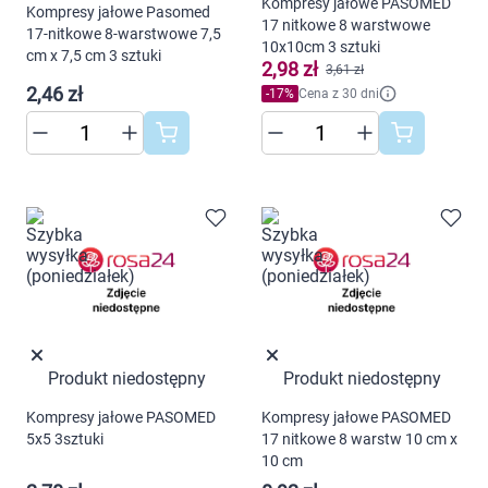
Kompresy jałowe PASOMED
Kompresy jałowe Pasomed
17 nitkowe 8 warstwowe
17-nitkowe 8-warstwowe 7,5
10x10cm 3 sztuki
cm x 7,5 cm 3 sztuki
2,98 zł
3,61 zł
2,46 zł
-
17
%
Cena z 30 dni
Korzystamy z plików cookies w celu
dostosowania zawartości serwisu do Twoich
preferencji. Więcej informacji znajdziesz w
naszej
polityce prywatności
. Możesz określić
warunki przechowywania lub dostępu do
cookies poprzez kliknięcie przycisku
"Ustawienia" lub możesz zaakceptować
Produkt niedostępny
Produkt niedostępny
ustawienia wszystkich cookies klikając
AKCEPTUJĘ WSZYSTKIE
Kompresy jałowe PASOMED
Kompresy jałowe PASOMED
5x5 3sztuki
17 nitkowe 8 warstw 10 cm x
10 cm