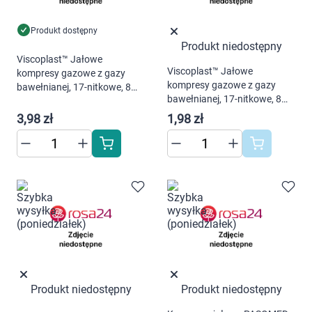
Marki
Produkt dostępny
Produkt niedostępny
Viscoplast™ Jałowe
Viscoplast™ Jałowe
kompresy gazowe z gazy
kompresy gazowe z gazy
bawełnianej, 17-nitkowe, 8
bawełnianej, 17-nitkowe, 8
warstw, 10 cm x 10 cm,
warstw, 5 cm x 5 cm,
torebka/3 sztuki
3,98 zł
1,98 zł
torebka/3 sztuki
Produkt niedostępny
Produkt niedostępny