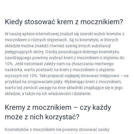
Korzystamy z plików cookies w celu
Marki
dostosowania zawartości serwisu do Twoich
preferencji. Więcej informacji znajdziesz w
Kiedy stosować krem z mocznikiem?
naszej
polityce prywatności
. Możesz określić
warunki przechowywania lub dostępu do
W naszej aptece internetowej znalazł się szeroki wybór kremów z
cookies poprzez kliknięcie przycisku
mocznikiem o różnych stężeniach. Są to kosmetyki, w których
"Ustawienia" lub możesz zaakceptować
składzie można znaleźć również szereg innych substancji
pielęgnujących skórę. Osoby poszukujące dobrego kosmetyku
ustawienia wszystkich cookies klikając
nawilżającego powinny wybrać krem z mocznikiem o stężeniu do
AKCEPTUJĘ WSZYSTKIE
10%. Jeśli natomiast zależy nam na złuszczaniu martwego
naskórka, warto postawić na krem z mocznikiem o stężeniu
wyższym niż 10%. Taki preparat najlepiej stosować miejscowo – na
przykład na zrogowaciałe pięty. Wybierając krem z mocznikiem,
AKCEPTUJĘ WSZYSTKIE
warto też zwrócić uwagę na inne składniki znajdujące się w jego
składzie, a także na ich właściwości i działanie.
Ustawienia
Kremy z mocznikiem – czy każdy
może z nich korzystać?
Kosmetyków z mocznikiem nie powinny stosować osoby