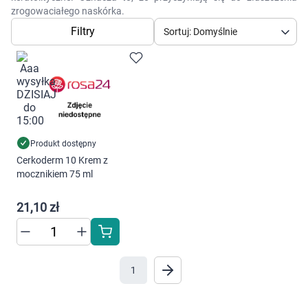
Dziecko
zrogowaciałego naskórka.
Filtry
Sortuj: Domyślnie
Higiena
Kosmetyki
Mężczyzna
Zdrowy styl życia
Produkt dostępny
Cerkoderm 10 Krem z
mocznikiem 75 ml
Zabawki
21,10 zł
Sprzęt medyczny
Motoryzacja
1
Grupy produktowe