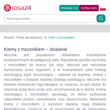
Wysyłka 0 zł
Krótkie daty
Kategorie
Rosa24 - Portal sprzedażowy
Krem z mocznikiem
Chemia gospodarcza
Kremy z mocznikiem – działanie
Mocznik jest popularnym składnikiem kosmetyków
Dla zwierząt
przeznaczonych do pielęgnacji ciała. Najczęściej spotyka się kremy
z mocznikiem do twarzy lub stóp. Mocznik jest naturalnie
wytwarzany przez organizm, a w kosmetykach pełni funkcję
Dom i ogród
nawilżającą bądź złuszczającą – zależnie od stężenia. Kremy z
mocznikiem o niższym stężeniu działają nawilżająco. Mocznik ma
bowiem właściwości higroskopijne, co oznacza, że jest zdolny do
Zdrowie
wiązania dużej ilości wody oraz utrzymywania jej w skórze. Kremy
nawilżające z mocznikiem sprawiają, że skóra zachowuje
Kobieta w ciąży i mama
odpowiedni poziom nawodnienia oraz elastyczności. Natomiast
kremy z mocznikiem o wyższym stężeniu mają działanie
keratolityczne. Oznacza to, że przyczyniają się do złuszczenia