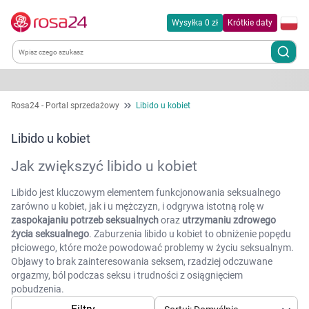
Wysyłka 0 zł
Krótkie daty
Kategorie
Rosa24 - Portal sprzedażowy
Libido u kobiet
Chemia gospodarcza
Libido u kobiet
Jak zwiększyć libido u kobiet
Dla zwierząt
Libido jest kluczowym elementem funkcjonowania seksualnego
Dom i ogród
zarówno u kobiet, jak i u mężczyzn, i odgrywa istotną rolę w
zaspokajaniu potrzeb seksualnych
oraz
utrzymaniu zdrowego
życia seksualnego
.
Zaburzenia libido u kobiet to obniżenie popędu
Zdrowie
płciowego, które może powodować problemy w życiu seksualnym.
Objawy to brak zainteresowania seksem, rzadziej odczuwane
Kobieta w ciąży i mama
orgazmy, ból podczas seksu i trudności z osiągnięciem
pobudzenia.