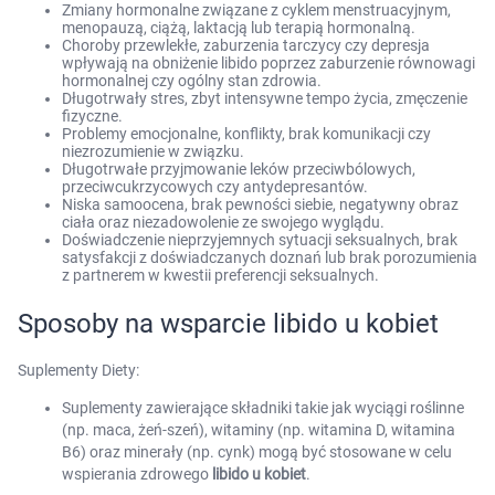
Zmiany hormonalne związane z cyklem menstruacyjnym,
menopauzą, ciążą, laktacją lub terapią hormonalną.
Choroby przewlekłe, zaburzenia tarczycy czy depresja
wpływają na obniżenie libido poprzez zaburzenie równowagi
hormonalnej czy ogólny stan zdrowia.
Długotrwały stres, zbyt intensywne tempo życia, zmęczenie
fizyczne.
Problemy emocjonalne, konflikty, brak komunikacji czy
niezrozumienie w związku.
Długotrwałe przyjmowanie leków przeciwbólowych,
przeciwcukrzycowych czy antydepresantów.
Niska samoocena, brak pewności siebie, negatywny obraz
ciała oraz niezadowolenie ze swojego wyglądu.
Doświadczenie nieprzyjemnych sytuacji seksualnych, brak
satysfakcji z doświadczanych doznań lub brak porozumienia
z partnerem w kwestii preferencji seksualnych.
Sposoby na wsparcie libido u kobiet
Suplementy Diety:
Suplementy zawierające składniki takie jak wyciągi roślinne
(np. maca, żeń-szeń), witaminy (np. witamina D, witamina
B6) oraz minerały (np. cynk) mogą być stosowane w celu
wspierania zdrowego
libido u kobiet
.