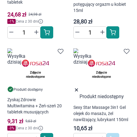
tabletek
potęgujący orgazm u kobiet
15ml
24,68 zł
24,98 zł
28,80 zł
-
1
%
Cena z 30 dni
Produkt dostępny
Produkt niedostępny
Zyskaj Zdrowie
Multiwitamina + Żeń-szeń 20
Sexy Star Massage 3in1 Gel
tabletek mususjących
olejek do masażu, żel
nawilżający, lubrykant 150ml
9,31 zł
9,63 zł
10,65 zł
-
3
%
Cena z 30 dni