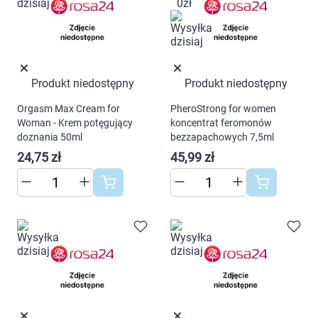
cookies poprzez kliknięcie przycisku
"Ustawienia" lub możesz zaakceptować
ustawienia wszystkich cookies klikając
AKCEPTUJĘ WSZYSTKIE
Produkt niedostępny
Produkt niedostępny
Orgasm Max Cream for
PheroStrong for women
AKCEPTUJĘ WSZYSTKIE
Woman - Krem potęgujący
koncentrat feromonów
doznania 50ml
bezzapachowych 7,5ml
Ustawienia
24,75 zł
45,99 zł