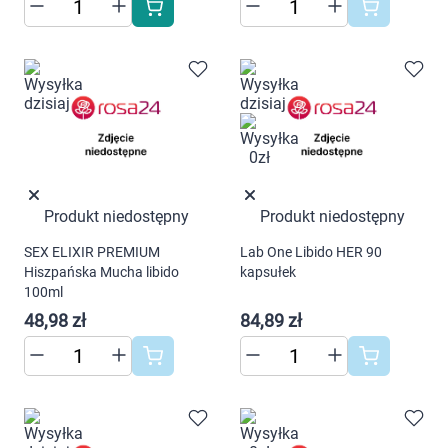
Produkt niedostępny
Produkt niedostępny
SEX ELIXIR PREMIUM
Lab One Libido HER 90
Hiszpańska Mucha libido
kapsułek
100ml
48,98 zł
84,89 zł
Korzystamy z plików cookies w celu
dostosowania zawartości serwisu do Twoich
preferencji. Więcej informacji znajdziesz w
naszej
polityce prywatności
. Możesz określić
warunki przechowywania lub dostępu do