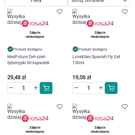
Filtry
Dziecko
Sortuj: Domyślnie
Higiena
Kosmetyki
Mężczyzna
Produkt dostępny
Produkt dostępny
MedFuture Żeń-szeń
Love&Sex Spanish Fly Gel
Syberyjski 60 kapsułek
150ml
Zdrowy styl życia
29,48 zł
19,06 zł
Zabawki
Sprzęt medyczny
Motoryzacja
Grupy produktowe