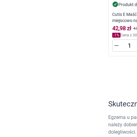
K
Zabawki
Produkt 
s
Zwierzęta gospodarskie
Cutis E Maś
Akwarystyka
n
miejscowo n
p
42,98 zł
43
p
-
1
%
Cena z 30
w
U
Skuteczn
Egzema u pac
należy dobie
dolegliwości