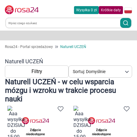
Wysyłka 0 zł
Krótkie daty
Kategorie
Rosa24 - Portal sprzedażowy
Naturell UCZEŃ
Chemia gospodarcza
Naturell UCZEŃ
Filtry
Sortuj: Domyślnie
Dla zwierząt
Naturell UCZEŃ - w celu wsparcia
mózgu i wzroku w trakcie procesu
Dom i ogród
nauki
Zdrowie
Kobieta w ciąży i mama