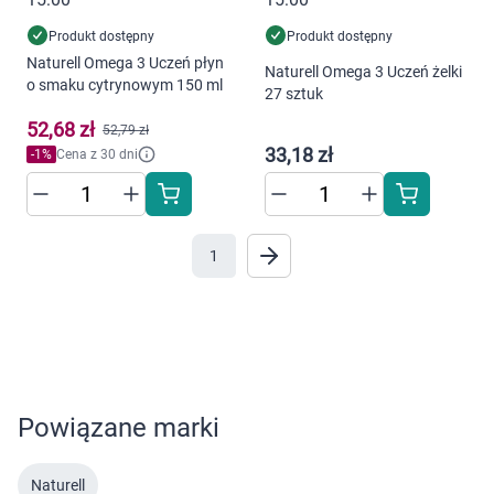
Dziecko
Produkt dostępny
Produkt dostępny
Higiena
Naturell Omega 3 Uczeń płyn
Naturell Omega 3 Uczeń żelki
o smaku cytrynowym 150 ml
27 sztuk
Kosmetyki
52,68 zł
52,79 zł
33,18 zł
-
1
%
Cena z 30 dni
Mężczyzna
Korzystamy z plików cookies w celu
dostosowania zawartości serwisu do Twoich
Zdrowy styl życia
preferencji. Więcej informacji znajdziesz w
1
naszej
polityce prywatności
. Możesz określić
warunki przechowywania lub dostępu do
Zabawki
cookies poprzez kliknięcie przycisku
"Ustawienia" lub możesz zaakceptować
Sprzęt medyczny
ustawienia wszystkich cookies klikając
AKCEPTUJĘ WSZYSTKIE
Motoryzacja
Powiązane marki
Grupy produktowe
Naturell
AKCEPTUJĘ WSZYSTKIE