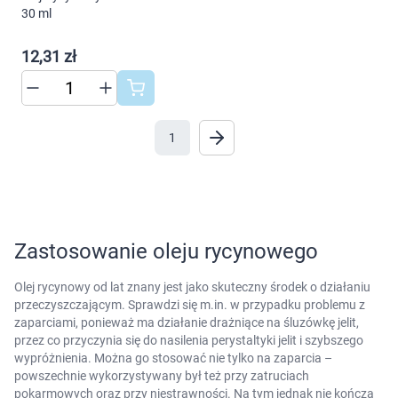
"Ustawienia" lub możesz zaakceptować
30 ml
ustawienia wszystkich cookies klikając
AKCEPTUJĘ WSZYSTKIE
12,31 zł
AKCEPTUJĘ WSZYSTKIE
1
Ustawienia
Zastosowanie oleju rycynowego
Olej rycynowy od lat znany jest jako skuteczny środek o działaniu
przeczyszczającym. Sprawdzi się m.in. w przypadku problemu z
zaparciami, ponieważ ma działanie drażniące na śluzówkę jelit,
przez co przyczynia się do nasilenia perystaltyki jelit i szybszego
wypróżnienia. Można go stosować nie tylko na zaparcia –
powszechnie wykorzystywany był też przy zatruciach
pokarmowych oraz przy niestrawności. Na tym jednak nie kończą