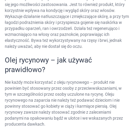
się jego możliwości zastosowania. Jest to również produkt, który
korzystnie wpływa na kondycję i wygląd skóry oraz włosów.
Wykazuje działanie natłuszczające i zmiękczające skórę, a przy tym
łagodzi podrażnienia skóry i przyspiesza gojenie się naskórka w
przypadku oparzeń, ran i owrzodzeń. Działa też regenerująco i
wzmacniająco na włosy oraz paznokcie, poprawiając ich
elastyczność. Bywa też wykorzystywany na rzęsy i brwi, jednak
należy uważać, aby nie dostał się do oczu.
Olej rycynowy – jak używać
prawidłowo?
Nie każdy może korzystać z oleju rycynowego – produkt nie
powinien być stosowany przez osoby z przeciwwskazaniami, w
tym w szczególności przez osoby uczulone na rycynę. Oleju
rycynowego na zaparcia nie należy też podawać dzieciom i nie
powinny stosować go kobiety w ciąży i karmiące piersią. Olej
rycynowy zawsze należy stosować zgodnie z zaleceniami
podanymi na opakowaniu bądź w ulotce i we wskazanych przez
producenta dawkach.