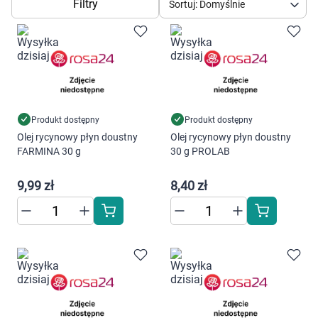
Dziecko
Filtry
Sortuj: Domyślnie
Higiena
Kosmetyki
Mężczyzna
Produkt dostępny
Produkt dostępny
Olej rycynowy płyn doustny
Olej rycynowy płyn doustny
Zdrowy styl życia
FARMINA 30 g
30 g PROLAB
9,99 zł
8,40 zł
Zabawki
Sprzęt medyczny
Motoryzacja
Grupy produktowe