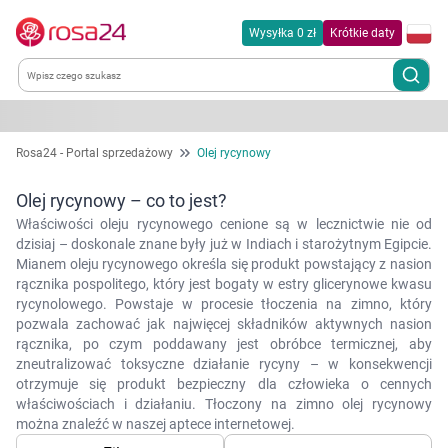
Wysyłka 0 zł
Krótkie daty
Kategorie
Rosa24 - Portal sprzedażowy
Olej rycynowy
Chemia gospodarcza
Olej rycynowy – co to jest?
Właściwości oleju rycynowego cenione są w lecznictwie nie od
Dla zwierząt
dzisiaj – doskonale znane były już w Indiach i starożytnym Egipcie.
Mianem oleju rycynowego określa się produkt powstający z nasion
rącznika pospolitego, który jest bogaty w estry glicerynowe kwasu
Dom i ogród
rycynolowego. Powstaje w procesie tłoczenia na zimno, który
pozwala zachować jak najwięcej składników aktywnych nasion
rącznika, po czym poddawany jest obróbce termicznej, aby
Zdrowie
zneutralizować toksyczne działanie rycyny – w konsekwencji
otrzymuje się produkt bezpieczny dla człowieka o cennych
Kobieta w ciąży i mama
właściwościach i działaniu. Tłoczony na zimno olej rycynowy
można znaleźć w naszej aptece internetowej.