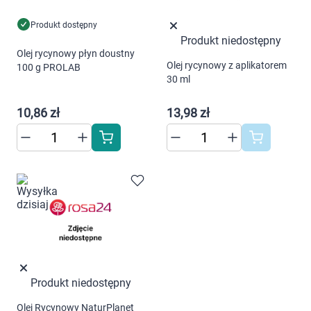
Marki
Produkt dostępny
Produkt niedostępny
Olej rycynowy płyn doustny
Olej rycynowy z aplikatorem
100 g PROLAB
30 ml
10,86 zł
13,98 zł
Korzystamy z plików cookies w celu
dostosowania zawartości serwisu do Twoich
preferencji. Więcej informacji znajdziesz w
naszej
polityce prywatności
. Możesz określić
Produkt niedostępny
warunki przechowywania lub dostępu do
cookies poprzez kliknięcie przycisku
Olej Rycynowy NaturPlanet