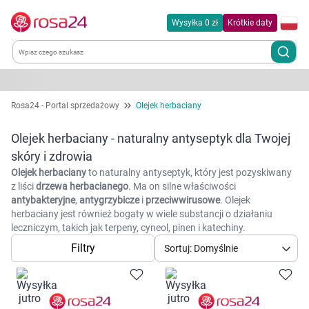
Wysyłka 0 zł
Krótkie daty
Kategorie
Rosa24 - Portal sprzedażowy
Olejek herbaciany
Chemia gospodarcza
Olejek herbaciany - naturalny antyseptyk dla Twojej
skóry i zdrowia
Dla zwierząt
Olejek herbaciany
to naturalny antyseptyk, który jest pozyskiwany
z liści
drzewa herbacianego
. Ma on silne właściwości
antybakteryjne
,
antygrzybicze
i
przeciwwirusowe
. Olejek
Dom i ogród
herbaciany jest również bogaty w wiele substancji o działaniu
leczniczym, takich jak terpeny, cyneol, pinen i katechiny.
Zdrowie
Filtry
Sortuj: Domyślnie
Kobieta w ciąży i mama