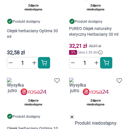
Dziecko
Higiena
Produkt dostępny
Produkt dostępny
PUREO Olejek naturalny
Kosmetyki
Olejek herbaciany Optima 30
eteryczny Herbaciany 30 ml
ml
Mężczyzna
32,21 zł
33,97 zł
32,58 zł
-
5
%
Cena z 30 dni
Zdrowy styl życia
Zabawki
Sprzęt medyczny
Motoryzacja
Produkt dostępny
Grupy produktowe
Produkt niedostępny
Olejek herbaciany Optima 10