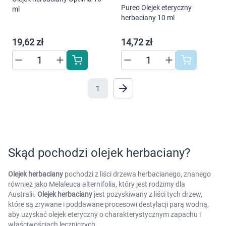
Pureo Olejek eteryczny
ml
Marki
herbaciany 10 ml
19,62 zł
14,72 zł
1
Korzystamy z plików cookies w celu
dostosowania zawartości serwisu do Twoich
preferencji. Więcej informacji znajdziesz w
naszej
polityce prywatności
. Możesz określić
warunki przechowywania lub dostępu do
Skąd pochodzi olejek herbaciany?
cookies poprzez kliknięcie przycisku
"Ustawienia" lub możesz zaakceptować
Olejek herbaciany
pochodzi z liści drzewa herbacianego, znanego
ustawienia wszystkich cookies klikając
również jako Melaleuca alternifolia, który jest rodzimy dla
AKCEPTUJĘ WSZYSTKIE
Australii.
Olejek herbaciany
jest pozyskiwany z liści tych drzew,
które są zrywane i poddawane procesowi destylacji parą wodną,
aby uzyskać olejek eteryczny o charakterystycznym zapachu i
właściwościach leczniczych.