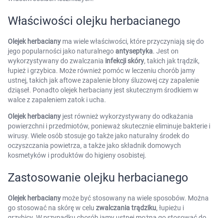
AKCEPTUJĘ WSZYSTKIE
Właściwości olejku herbacianego
Ustawienia
Olejek herbaciany
ma wiele właściwości, które przyczyniają się do
jego popularności jako naturalnego
antyseptyka
. Jest on
wykorzystywany do zwalczania
infekcji skóry
, takich jak trądzik,
łupież i grzybica. Może również pomóc w leczeniu chorób jamy
ustnej, takich jak aftowe zapalenie błony śluzowej czy zapalenie
dziąseł. Ponadto olejek herbaciany jest skutecznym środkiem w
walce z zapaleniem zatok i ucha.
Olejek herbaciany
jest również wykorzystywany do odkażania
powierzchni i przedmiotów, ponieważ skutecznie eliminuje bakterie i
wirusy. Wiele osób stosuje go także jako naturalny środek do
oczyszczania powietrza, a także jako składnik domowych
kosmetyków i produktów do higieny osobistej.
Zastosowanie olejku herbacianego
Olejek herbaciany
może być stosowany na wiele sposobów. Można
go stosować na skórę w celu
zwalczania trądziku
, łupieżu i
grzybicy. W przypadku chorób jamy ustnej można go stosować do