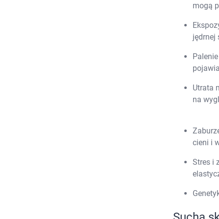
mogą p
Ekspozy
jędrnej 
Palenie
pojawia
Utrata 
na wygl
Zaburze
cieni i
Stres i
elastyc
Genetyk
Sucha s