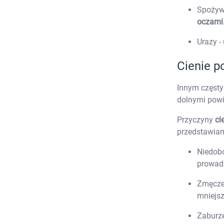
Spożyw
oczami
Urazy -
Cienie p
Innym częst
dolnymi powi
Przyczyny
ci
przedstawiam
Niedobó
K
prowadz
s
n
Zmęczen
p
mniejsz
p
Zaburze
w