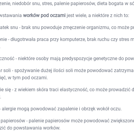
Tabletki i preparaty z cynkiem
nie, niedobór snu, stres, palenie papierosów, dieta bogata w sól
Tabletki i preparaty z jodem
Tabletki i preparaty z magnezem
owstawania
worków pod oczami
jest wiele, a niektóre z nich to:
Tabletki i preparaty z magnezem i po
Tabletki i preparaty z potasem
De
tatek snu - brak snu powoduje zmęczenie organizmu, co może 
Tabletki i preparaty z selenem
Ar
Tabletki i preparaty z wapniem
ie - długotrwała praca przy komputerze, brak ruchu czy stre
Tabletki i preparaty z żelazem
Ból i 
Pozostałe minerały
Choro
.
Kompleks witamin
Alergia
Witaminy na skórę, włosy i paznokcie
Ból ga
czność - niektóre osoby mają predyspozycje genetyczne do p
Witaminy na pamięć i koncentrację
Kaszel
Witaminy na odporność
Skalec
 soli - spożywanie dużej ilości soli może powodować zatrzyma
Witaminy na kości
Spoko
Ko
ęć, w tym pod oczami.
Witaminy na serce
Układ
Pl
Witaminy na mięśnie i stawy
Kosmetyki dla 
ie się - z wiekiem skóra traci elastyczność, co może prowadzi
Nutrikosmetyki
Odpar
.
Preparaty pielęgnacyjne dla włosów, s
Do opa
Leki i preparaty na cellulit
Leki i preparaty na skórę naczynkową
 - alergie mogą powodować zapalenie i obrzęk wokół oczu.
Tabletki i olejki na piękny biust
Pielęg
Preparaty na zdrową opaleniznę
 papierosów - palenie papierosów może powodować zwiększone
Adaptogeny
zić do powstawania worków.
Antyoksydanty