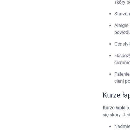
skóry p
Starzen
U
Alergie
powoduj
Genetyk
Ekspozy
ciemnie
Palenie
cieni p
Kurze ła
Kurze łapki
to
się skóry. Je
Nadmier