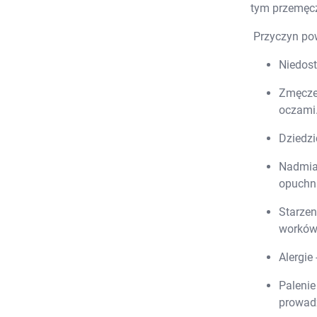
tym przemęcze
Przyczyn p
Niedos
Zmęczen
oczami
Dziedzi
Nadmiar
opuchni
Starzen
worków
Alergie
Palenie
prowad