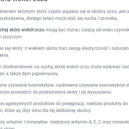
Leki na reumatyzm
Suplementy i witaminy na kości i stawy
lemem skórnym, który często pojawia się w okolicy oczu, jest s
Żele i płyny do masażu
szkodzenia, dlatego łatwo może stać się sucha i szorstka.
Leki na stawy
Leki na skurcze
chej skóry wokół oczu
mogą być różne i zależą od wielu czynni
Leki dermatologiczne
h przyczyn:
Leki i kosmetyki na zmiany skórne
Leki i maści na atopowe zapalenie sk
Leki i preparaty na grzybicę
ie się skóry: z wiekiem skóra traci swoją elastyczność i natural
Leki i preparaty na łuszczycę
enia.
Leki i preparaty na trądzik
Leki i preparaty na wszawicę
i środowiskowe: na suchą skórę wokół oczu może wpływać nadmi
Leki na opryszczkę
ze, a także dym papierosowy.
Leki i preparaty na brodawki i kurzajki
Leki na nadmierne pocenie
ne używanie kosmetyków: nadmierne używanie kosmetyków do m
Szampony i preparaty na łupież
Leki na ospę
 może prowadzić do podrażnienia skóry i jej wysuszenia.
Preparaty na zajady i afty
Preparaty na łysienie androgenowe
e agresywnych produktów do pielęgnacji: niektóre produkty do
Leki i preparaty na mięczaka zakaźn
i, które są zbyt silne dla tej delikatnej okolicy.
Leki i preparaty na świerzb
Leki i kosmetyki na problemy skórne
ry witamin i minerałów: niedobory witamin A, E, C oraz minerał
Leki i kosmetyki na odleżyny
i skóry.