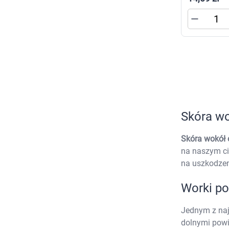
Zabawki
Zwierzęta gospodarskie
Akwarystyka
Skóra wo
Skóra wokół
na naszym cie
na uszkodzeni
Worki p
Jednym z na
dolnymi powi