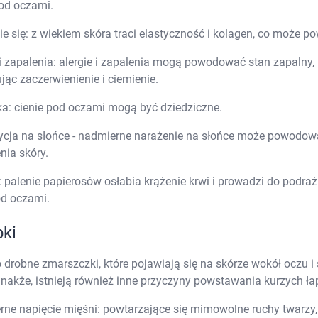
od oczami.
Probiotyki, odbudowa flory jelitowej
Szczot
Leki na zgagę i refluks
Akcesoria dzie
ie się: z wiekiem skóra traci elastyczność i kolagen, co może 
Suplementy z błonnikiem
Nocnik
stawienia
AKCEPTUJĘ WSZYSTK
Syropy i tabletki na brak apetytu
Laktat
 i zapalenia: alergie i zapalenia mogą powodować stan zapalny
Leki i suplementy na choroby trzustki
Smoczk
ąc zaczerwienienie i ciemienie.
Leki na nietolerancję laktozy
Leki i suplementy na pasożyty ludzkie
Leki na ból brzucha i skurcze
Pościel
a: cienie pod oczami mogą być dziedziczne.
Leki i suplementy na wzdęcia
Leki na niestrawność i ból żołądka
cja na słońce - nadmierne narażenie na słońce może powodowa
Żywienie w chorobie
Akceso
nia skóry.
Serce i układ krążenia
Gryzak
Leki i suplementy na cholesterol
Karmie
: palenie papierosów osłabia krążenie krwi i prowadzi do podr
Preparaty wspomagające pracę serca
od oczami.
Maści, tabletki i leki na żylaki
Maści, czopki i leki na hemoroidy
Kwasy tłuszczowe omega 3, 6, 9
pki
Leki przeciwzakrzepowe
Leki na nadciśnienie
 drobne zmarszczki, które pojawiają się na skórze wokół oczu 
Leki i tabletki na krążenie
dnakże, istnieją również inne przyczyny powstawania kurzych ła
Leki na obrzęki nóg
Seks i zdrowie intymne
ne napięcie mięśni: powtarzające się mimowolne ruchy twarzy, 
Lubrykanty