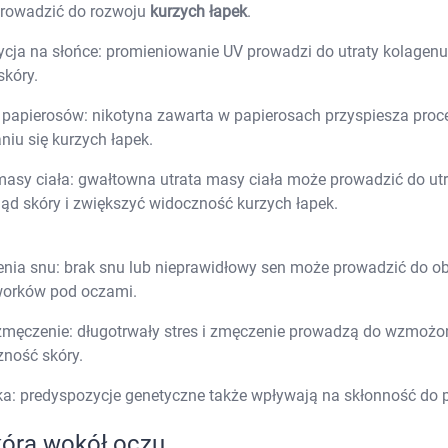
Prezerwatywy
rowadzić do rozwoju
kurzych łapek
.
Wibratory
Akcesoria erotyczne
Bezpie
cja na słońce: promieniowanie UV prowadzi do utraty kolagenu 
Leki i suplementy na libido
skóry.
Alergie i katar sienny
Preparaty przeciwalergiczne
Artykuły higien
 papierosów: nikotyna zawarta w papierosach przyspiesza proce
Leki na katar sienny
Chuste
niu się kurzych łapek.
Krople do oczu w alergii
Leki na alergie skórne
Higien
Preparaty z wapnem
Papier
masy ciała: gwałtowna utrata masy ciała może prowadzić do ut
Drogi moczowo-płciowe
Patycz
ąd skóry i zwiększyć widoczność kurzych łapek.
Leki na infekcje układu moczowego
Plastry
Leki na infekcje i podrażnienia pochwy
Płatki
Probiotyki ginekologiczne
Podkła
nia snu: brak snu lub nieprawidłowy sen może prowadzić do o
Leki na kamicę nerkową i ból nerek
Produkty do pra
 worków pod oczami.
Leki na menopauzę
Płukan
Leki i tabletki na nietrzymanie moczu
Pranie
Leki i suplementy diety na prostatę
Przewijanie
 zmęczenie: długotrwały stres i zmęczenie prowadzą do wzmożon
Leki na suchość pochwy
Worecz
zność skóry.
Układ mięśniowy i kostny
Pieluc
Leki na osteoporozę
a: predyspozycje genetyczne także wpływają na skłonność do 
Preparaty na regenerację chrząstki stawowej
Leki na stłuczenia i siniaki
kóra wokół oczu
Iniekcje dostawowe