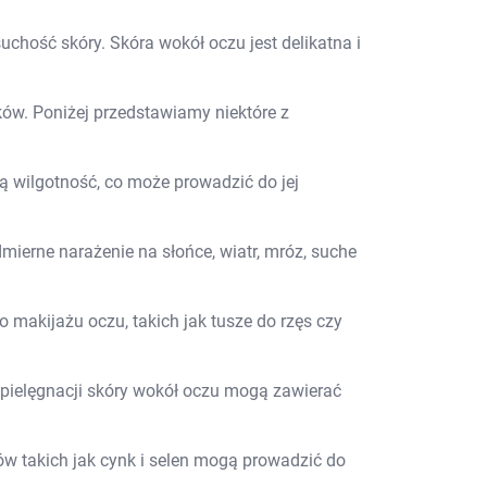
Pieluszki dla dzieci i niemowląt
Pieluchomajtki dla dzieci i niemowląt
uchość skóry. Skóra wokół oczu jest delikatna i
Majteczki, ceratki i wkładki do pieluszek
Pieluchy
ków. Poniżej przedstawiamy niektóre z
óry
ną wilgotność, co może prowadzić do jej
erne narażenie na słońce, wiatr, mróz, suche
akijażu oczu, takich jak tusze do rzęs czy
 pielęgnacji skóry wokół oczu mogą zawierać
ego
ów takich jak cynk i selen mogą prowadzić do