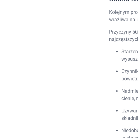
Kolejnym prob
wrażliwa na u
Przyczyny
su
najczęstszyc
Starzen
wysusz
Czynnik
powietr
Nadmier
cienie,
Używani
składnik
Niedobo
suchośc