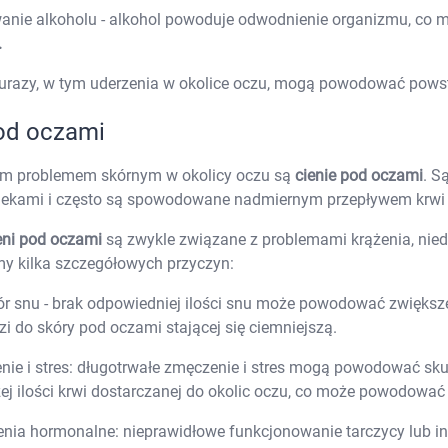
Elektrolity
anie alkoholu - alkohol powoduje odwodnienie organizmu, co
Preparaty z koenzymem Q10
Artyku
.
Kolagen
Preparaty multiwitaminowe
 urazy, w tym uderzenia w okolice oczu, mogą powodować pow
Toniki wzmacniające
Kąpiel 
Preparaty z żeń-szeniem
Układ nerwowy
od oczami
Tabletki i preparaty na kaca
Preparaty wspomagające pamięć i koncentracj
ym problemem skórnym w okolicy oczu są
cienie pod oczami
. S
Leki i preparaty na rzucenie palenia
ekami i często są spowodowane nadmiernym przepływem krwi p
Tabletki i leki nasenne
Leki na chrapanie
Pielęg
Leki na poprawę nastroju
eni pod oczami
są zwykle związane z problemami krążenia, nie
Leki i suplementy na krążenie mózgowe
y kilka szczegółowych przyczyn:
Leki i suplementy na zmęczenie i znużenie
Leki i suplementy na stres
Pielęg
r snu - brak odpowiedniej ilości snu może powodować zwiększ
orzystamy z plików cookies w celu dostosowania zawartości
Leki uspokajające
i do skóry pod oczami stającej się ciemniejszą.
Leki na wzmocnienie i wsparcie układu nerwo
erwisu do Twoich preferencji. Więcej informacji znajdziesz w
Leki na zawroty głowy
Ciemi
aszej
polityce prywatności
. Możesz określić warunki
ie i stres: długotrwałe zmęczenie i stres mogą powodować sk
Układ pokarmowy
Higiena jamy us
rzechowywania lub dostępu do cookies poprzez kliknięcie
Leki na zespół jelita drażliwego
Szczot
ej ilości krwi dostarczanej do okolic oczu, co może powodować 
Leki i suplementy na wątrobę
Zestaw
rzycisku "Ustawienia" lub możesz zaakceptować ustawienia
Leki na zaparcia i zatwardzenie
Pasty 
nia hormonalne: nieprawidłowe funkcjonowanie tarczycy lub 
szystkich cookies klikając AKCEPTUJĘ WSZYSTKIE
Leki przeciw biegunce
Płyny 