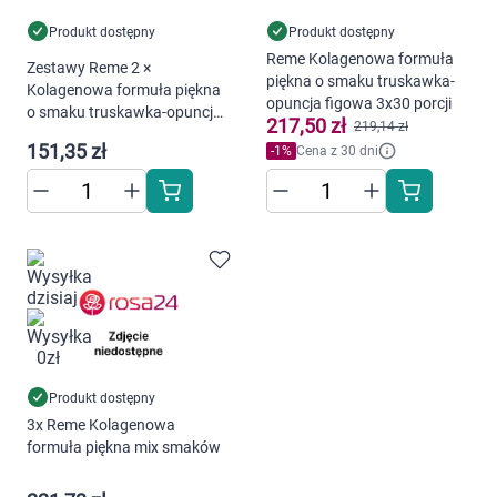
warunki przechowywania lub dostępu do
Produkt dostępny
Produkt dostępny
cookies poprzez kliknięcie przycisku
Reme Kolagenowa formuła
Zestawy Reme 2 ×
"Ustawienia" lub możesz zaakceptować
piękna o smaku truskawka-
Kolagenowa formuła piękna
ustawienia wszystkich cookies klikając
opuncja figowa 3x30 porcji
o smaku truskawka-opuncja
217,50 zł
219,14 zł
AKCEPTUJĘ WSZYSTKIE
figowa 30 porcji + Reme Men
151,35 zł
-
1
%
Cena z 30 dni
Kolagenowa Formuła dla
niego 150 g
AKCEPTUJĘ WSZYSTKIE
Ustawienia
Produkt dostępny
3x Reme Kolagenowa
formuła piękna mix smaków