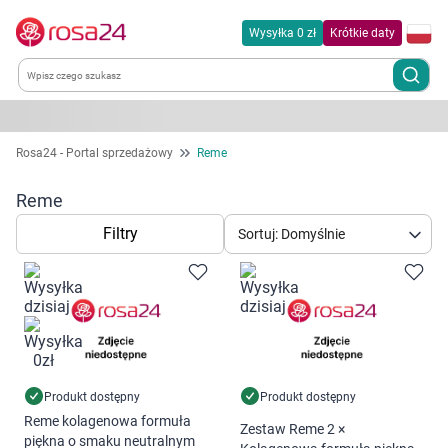
Wysyłka 0 zł
Krótkie daty
Kategorie
Rosa24 - Portal sprzedażowy
Reme
Chemia gospodarcza
Reme
Filtry
Sortuj: Domyślnie
Dla zwierząt
Dom i ogród
Zdrowie
Kobieta w ciąży i mama
Produkt dostępny
Produkt dostępny
Reme kolagenowa formuła
Zestaw Reme 2 ×
piękna o smaku neutralnym