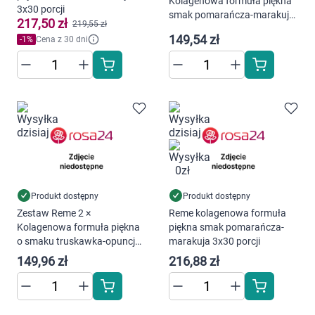
Dziecko
Kolagenowa formuła piękna
3x30 porcji
smak pomarańcza-marakuja
217,50 zł
219,55 zł
30 porcji + Reme Renew
Higiena
149,54 zł
-
1
%
Cena z 30 dni
Kompleksowa Formuła Anti-
Age proszek 150 g
Kosmetyki
Mężczyzna
Zdrowy styl życia
Zabawki
Produkt dostępny
Produkt dostępny
Zestaw Reme 2 ×
Reme kolagenowa formuła
Sprzęt medyczny
Kolagenowa formuła piękna
piękna smak pomarańcza-
o smaku truskawka-opuncja
marakuja 3x30 porcji
figowa 30 porcji + Reme
Motoryzacja
149,96 zł
216,88 zł
Renew Kompleksowa
Formuła Anti-Age proszek
Grupy produktowe
150 g