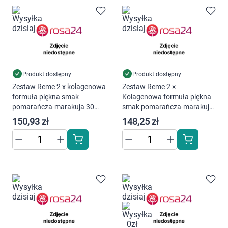
Marki
Produkt dostępny
Produkt dostępny
Zestaw Reme 2 x kolagenowa
Zestaw Reme 2 ×
formuła piękna smak
Kolagenowa formuła piękna
pomarańcza-marakuja 30
smak pomarańcza-marakuja
porcji + Men Kolagenowa
30 porcji + Reme Night
150,93 zł
148,25 zł
Formuła dla niego 150 g
Kolagenowa Formuła Piękna
o smaku owoców leśnych
150 g
Korzystamy z plików cookies w celu
dostosowania zawartości serwisu do Twoich
preferencji. Więcej informacji znajdziesz w
naszej
polityce prywatności
. Możesz określić