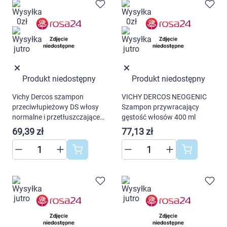
ustawienia wszystkich cookies klikając
AKCEPTUJĘ WSZYSTKIE
AKCEPTUJĘ WSZYSTKIE
Produkt niedostępny
Produkt niedostępny
Ustawienia
Vichy Dercos szampon
VICHY DERCOS NEOGENIC
przeciwłupieżowy DS włosy
Szampon przywracający
normalne i przetłuszczające
gęstość włosów 400 ml
200 ml
69,39 zł
77,13 zł