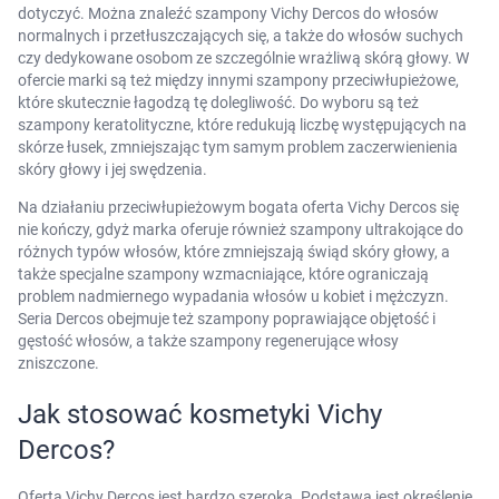
dotyczyć. Można znaleźć szampony Vichy Dercos do włosów
normalnych i przetłuszczających się, a także do włosów suchych
czy dedykowane osobom ze szczególnie wrażliwą skórą głowy. W
ofercie marki są też między innymi szampony przeciwłupieżowe,
które skutecznie łagodzą tę dolegliwość. Do wyboru są też
szampony keratolityczne, które redukują liczbę występujących na
skórze łusek, zmniejszając tym samym problem zaczerwienienia
skóry głowy i jej swędzenia.
Na działaniu przeciwłupieżowym bogata oferta Vichy Dercos się
nie kończy, gdyż marka oferuje również szampony ultrakojące do
różnych typów włosów, które zmniejszają świąd skóry głowy, a
także specjalne szampony wzmacniające, które ograniczają
problem nadmiernego wypadania włosów u kobiet i mężczyzn.
Seria Dercos obejmuje też szampony poprawiające objętość i
gęstość włosów, a także szampony regenerujące włosy
zniszczone.
Jak stosować kosmetyki Vichy
Dercos?
Oferta Vichy Dercos jest bardzo szeroka. Podstawą jest określenie