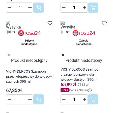
Produkt niedostępny
Produkt niedostępny
VICHY DERCOS Szampon
Korzystamy z plików cookies w celu
VICHY DERCOS Szampon
przeciwłupieżowy dla
przeciwłupiezowy do włosów
dostosowania zawartości serwisu do Twoich
włosów tłustych 390ml
suchych 390 ml
preferencji. Więcej informacji znajdziesz w
65,89 zł
75,88 zł
naszej
polityce prywatności
. Możesz określić
67,35 zł
-
13
%
Cena z 30 dni
warunki przechowywania lub dostępu do
cookies poprzez kliknięcie przycisku
"Ustawienia" lub możesz zaakceptować