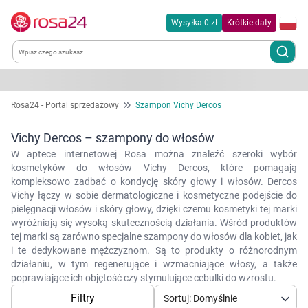
Wysyłka 0 zł
Krótkie daty
Kategorie
Rosa24 - Portal sprzedażowy
Szampon Vichy Dercos
Chemia gospodarcza
Vichy Dercos – szampony do włosów
W aptece internetowej Rosa można znaleźć szeroki wybór
Dla zwierząt
kosmetyków do włosów Vichy Dercos, które pomagają
kompleksowo zadbać o kondycję skóry głowy i włosów. Dercos
Vichy łączy w sobie dermatologiczne i kosmetyczne podejście do
Dom i ogród
pielęgnacji włosów i skóry głowy, dzięki czemu kosmetyki tej marki
wyróżniają się wysoką skutecznością działania. Wśród produktów
tej marki są zarówno specjalne szampony do włosów dla kobiet, jak
Zdrowie
i te dedykowane mężczyznom. Są to produkty o różnorodnym
działaniu, w tym regenerujące i wzmacniające włosy, a także
Kobieta w ciąży i mama
poprawiające ich objętość czy stymulujące cebulki do wzrostu.
Filtry
Sortuj: Domyślnie