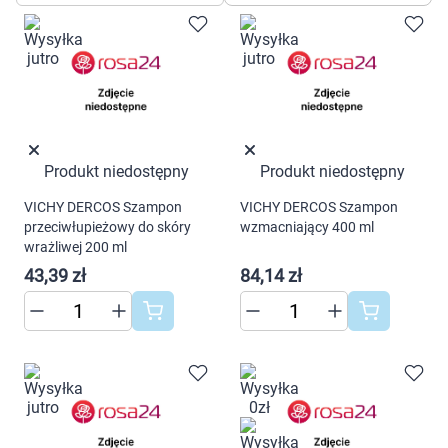
Dziecko
Higiena
Kosmetyki
Mężczyzna
Produkt niedostępny
Produkt niedostępny
VICHY DERCOS Szampon
VICHY DERCOS Szampon
Zdrowy styl życia
przeciwłupieżowy do skóry
wzmacniający 400 ml
wrażliwej 200 ml
Zabawki
43,39 zł
84,14 zł
Sprzęt medyczny
Motoryzacja
Grupy produktowe