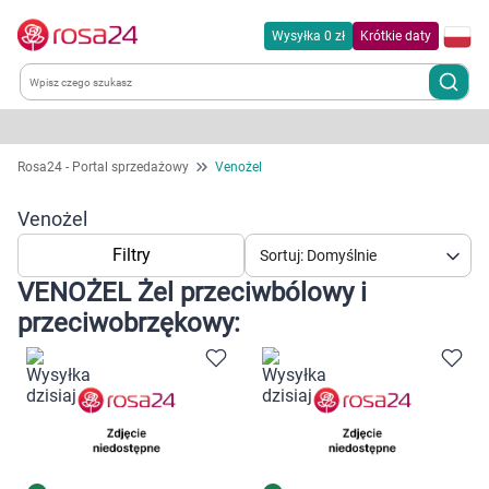
Wysyłka 0 zł
Krótkie daty
Kategorie
Rosa24 - Portal sprzedażowy
Venożel
Chemia gospodarcza
Venożel
Filtry
Sortuj: Domyślnie
Dla zwierząt
VENOŻEL Żel przeciwbólowy i
przeciwobrzękowy:
Dom i ogród
Zdrowie
Kobieta w ciąży i mama