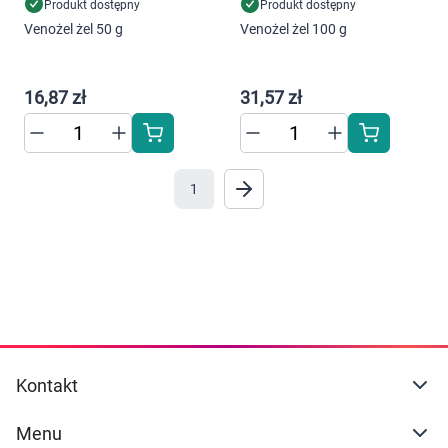
Dziecko
Produkt dostępny
Produkt dostępny
Korzystamy z plików cookies w celu
Venożel żel 50 g
Venożel żel 100 g
dostosowania zawartości serwisu do Twoich
Higiena
preferencji. Więcej informacji znajdziesz w
naszej
polityce prywatności
. Możesz określić
16,87 zł
31,57 zł
Kosmetyki
warunki przechowywania lub dostępu do
cookies poprzez kliknięcie przycisku
Mężczyzna
"Ustawienia" lub możesz zaakceptować
ustawienia wszystkich cookies klikając
1
AKCEPTUJĘ WSZYSTKIE
Zdrowy styl życia
Zabawki
AKCEPTUJĘ WSZYSTKIE
Sprzęt medyczny
Ustawienia
Motoryzacja
Kontakt
Grupy produktowe
Menu