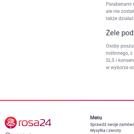
Zabawki
Parabenami 
U
Zwierzęta gospodarskie
ale nie zosta
Akwarystyka
także działać
Żele pod
Osoby poszuk
roślinnego, z
SLS i konser
w wyborze o
Menu
Sprawdź swoje zamówi
Wysyłka i zwroty