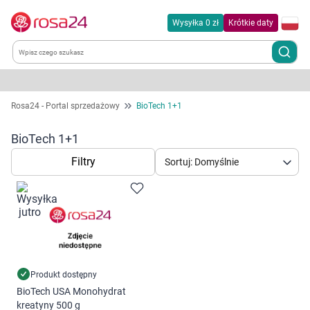
Wysyłka 0 zł
Krótkie daty
Kategorie
Rosa24 - Portal sprzedażowy
BioTech 1+1
Chemia gospodarcza
BioTech 1+1
Filtry
Sortuj: Domyślnie
Dla zwierząt
Dom i ogród
Zdrowie
Kobieta w ciąży i mama
Produkt dostępny
BioTech USA Monohydrat
kreatyny 500 g