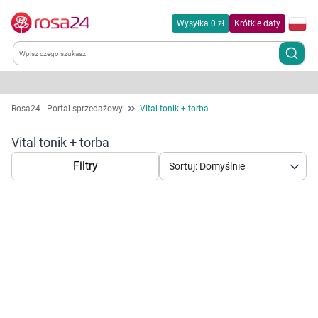
Wysyłka 0 zł
Krótkie daty
Kategorie
Rosa24 - Portal sprzedażowy
Vital tonik + torba
Chemia gospodarcza
Vital tonik + torba
Filtry
Sortuj: Domyślnie
Dla zwierząt
Dom i ogród
Zdrowie
Korzystamy z plików cookies w celu
Kobieta w ciąży i mama
dostosowania zawartości serwisu do Twoich
preferencji. Więcej informacji znajdziesz w