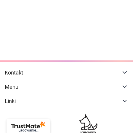
Dziecko
naszej
polityce prywatności
. Możesz określić
warunki przechowywania lub dostępu do
Higiena
cookies poprzez kliknięcie przycisku
"Ustawienia" lub możesz zaakceptować
Kosmetyki
ustawienia wszystkich cookies klikając
AKCEPTUJĘ WSZYSTKIE
Mężczyzna
Zdrowy styl życia
AKCEPTUJĘ WSZYSTKIE
Kontakt
Zabawki
Ustawienia
Menu
Sprzęt medyczny
Linki
Motoryzacja
Grupy produktowe
Ładowanie...