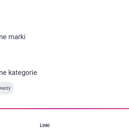
 dla psa i kota
Leki na chrypkę
Witaminy i minerały
stawienia
AKCEPTUJĘ WSZYSTK
Witaminy
Leki i suplementy z witaminą A
Witami
Leki i suplementy z witaminą A+E
Witaminy ADEK A + D + E + K
ne marki
Leki i suplementy z witaminą B1
Leki i suplementy z witaminą B2
Leki i suplementy z witaminą B3
Leki i suplementy z witaminą B6
Leki i suplementy z witaminą B9 kwas
Ak
Leki i suplementy z witaminą B12
Wk
Leki i suplementy z witaminą B comp
Układ
Ni
e kategorie
Leki i suplementy z witaminą C
Leki i suplementy z witaminą D
Leki i suplementy z witaminą E
warzy
Leki i suplementy z witaminą K
Leki i suplementy z witaminami K+D
Biotyna
Pozostałe witaminy
Katar
Ma
Leki i suplementy z witaminą B5
Minerały w tabletkach i płynie
Tabletki i preparaty z chromem
Linki