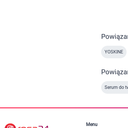
Zabawki
Zwierzęta gospodarskie
U
Akwarystyka
Powiąza
YOSKINE
Powiązan
Serum do t
Menu