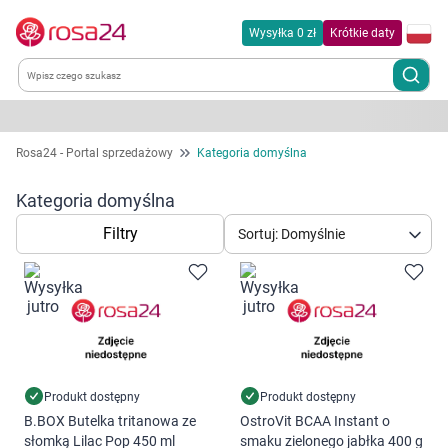
Wysyłka 0 zł
Krótkie daty
Kategorie
Rosa24 - Portal sprzedażowy
Kategoria domyślna
Chemia gospodarcza
Kategoria domyślna
Filtry
Sortuj: Domyślnie
Dla zwierząt
Dom i ogród
Zdrowie
Kobieta w ciąży i mama
Produkt dostępny
Produkt dostępny
B.BOX Butelka tritanowa ze
OstroVit BCAA Instant o
słomką Lilac Pop 450 ml
smaku zielonego jabłka 400 g