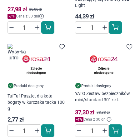
Light
27,98 zł
30,00 zł
44,39 zł
-
7
%
Cena z 30 dni
Produkt dostępny
Produkt dostępny
YATO Zestaw bezpieczników
TufTuf Pasztet dla kota
mini/standard 301 szt.
bogaty w kurczaka tacka 100
g
37,30 zł
38,88 zł
2,77 zł
-
4
%
Cena z 30 dni