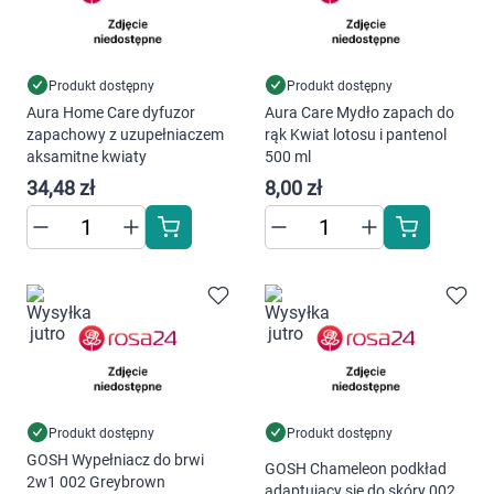
Korzystamy z plików cookies w celu
dostosowania zawartości serwisu do Twoich
Produkt dostępny
Produkt dostępny
preferencji. Więcej informacji znajdziesz w
Aura Home Care dyfuzor
Aura Care Mydło zapach do
naszej
polityce prywatności
. Możesz określić
zapachowy z uzupełniaczem
rąk Kwiat lotosu i pantenol
warunki przechowywania lub dostępu do
aksamitne kwiaty
500 ml
cookies poprzez kliknięcie przycisku
34,48 zł
8,00 zł
"Ustawienia" lub możesz zaakceptować
ustawienia wszystkich cookies klikając
AKCEPTUJĘ WSZYSTKIE
AKCEPTUJĘ WSZYSTKIE
Ustawienia
Produkt dostępny
Produkt dostępny
GOSH Wypełniacz do brwi
GOSH Chameleon podkład
2w1 002 Greybrown
adaptujący się do skóry 002