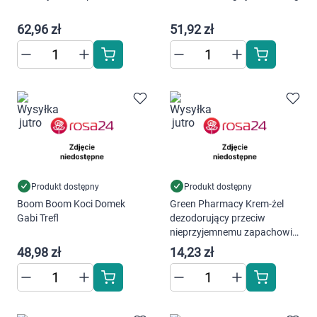
Dziecko
62,96 zł
51,92 zł
Higiena
Kosmetyki
Mężczyzna
Zdrowy styl życia
Zabawki
Produkt dostępny
Produkt dostępny
Boom Boom Koci Domek
Green Pharmacy Krem-żel
Gabi Trefl
dezodorujący przeciw
Sprzęt medyczny
nieprzyjemnemu zapachowi
do stóp 75 ml
48,98 zł
14,23 zł
Motoryzacja
Grupy produktowe