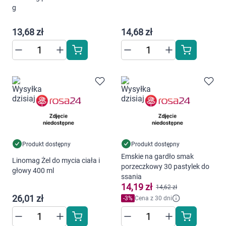
g
13,68 zł
14,68 zł
Produkt dostępny
Produkt dostępny
Emskie na gardło smak
Linomag Żel do mycia ciała i
porzeczkowy 30 pastylek do
głowy 400 ml
ssania
14,19 zł
14,62 zł
26,01 zł
-
3
%
Cena z 30 dni