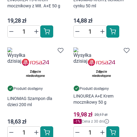
Dziecko
mocznikowy z Wit. A+E 50 g
cynku 50 ml
Higiena
19,28 zł
14,88 zł
Kosmetyki
Mężczyzna
Zdrowy styl życia
Zabawki
Produkt dostępny
Produkt dostępny
Sprzęt medyczny
LINOUREA A+E Krem
LINOMAG Szampon dla
mocznikowy 50 g
dzieci 200 ml
Motoryzacja
19,98 zł
20,17 zł
18,63 zł
-
1
%
Cena z 30 dni
Grupy produktowe