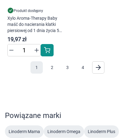
Produkt dostępny
Xylo Aroma-Therapy Baby
maść do nacierania klatki
piersiowej od 1 dnia życia 50
ml
19,97 zł
1
2
3
4
Powiązane marki
Linoderm Mama
Linoderm Omega
Linoderm Plus