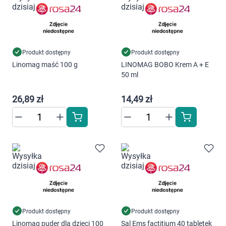
warunki przechowywania lub dostępu do
cookies poprzez kliknięcie przycisku
"Ustawienia" lub możesz zaakceptować
ustawienia wszystkich cookies klikając
AKCEPTUJĘ WSZYSTKIE
Produkt dostępny
Produkt dostępny
Linomag maść 100 g
LINOMAG BOBO Krem A + E
50 ml
AKCEPTUJĘ WSZYSTKIE
26,89 zł
14,49 zł
Ustawienia
Produkt dostępny
Produkt dostępny
Linomag puder dla dzieci 100
Sal Ems factitium 40 tabletek