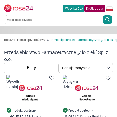
Wysyłka 0 zł
Krótkie daty
Kategorie
Rosa24 - Portal sprzedażowy
Przedsiębiorstwo Farmaceutyczne „Ziołolek” Sp
Chemia gospodarcza
Przedsiębiorstwo Farmaceutyczne „Ziołolek” Sp. z
o.o.
Dla zwierząt
Filtry
Sortuj: Domyślnie
Dom i ogród
Zdrowie
Kobieta w ciąży i mama
Produkt dostępny
Produkt dostępny
LINOUREA 15% Krem
LINOMAG Krem z tlenkiem