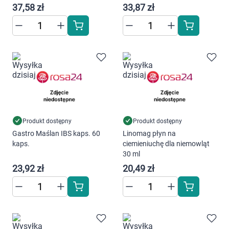
37,58 zł
33,87 zł
Produkt dostępny
Produkt dostępny
Gastro Maślan IBS kaps. 60
Linomag płyn na
kaps.
ciemieniuchę dla niemowląt
30 ml
23,92 zł
20,49 zł
Korzystamy z plików cookies w celu
dostosowania zawartości serwisu do Twoich
preferencji. Więcej informacji znajdziesz w
naszej
polityce prywatności
. Możesz określić