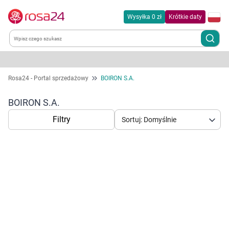
Wysyłka 0 zł
Krótkie daty
Kategorie
Rosa24 - Portal sprzedażowy
BOIRON S.A.
Chemia gospodarcza
BOIRON S.A.
Filtry
Sortuj: Domyślnie
Dla zwierząt
Dom i ogród
Zdrowie
Korzystamy z plików cookies w celu
Kobieta w ciąży i mama
dostosowania zawartości serwisu do Twoich
preferencji. Więcej informacji znajdziesz w