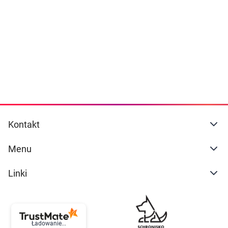
Dziecko
naszej
polityce prywatności
. Możesz określić
warunki przechowywania lub dostępu do
Higiena
cookies poprzez kliknięcie przycisku
"Ustawienia" lub możesz zaakceptować
Kosmetyki
ustawienia wszystkich cookies klikając
AKCEPTUJĘ WSZYSTKIE
Mężczyzna
Zdrowy styl życia
AKCEPTUJĘ WSZYSTKIE
Kontakt
Zabawki
Ustawienia
Menu
Sprzęt medyczny
Linki
Motoryzacja
Grupy produktowe
Ładowanie...