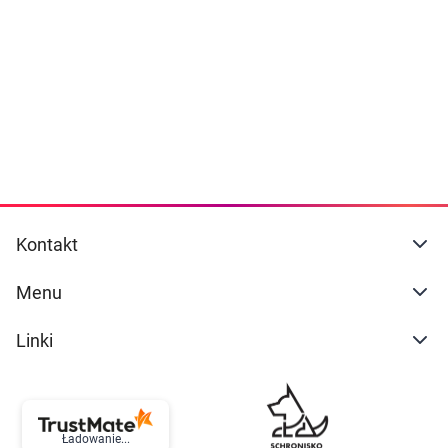
Dziecko
naszej
polityce prywatności
. Możesz określić
warunki przechowywania lub dostępu do
Higiena
cookies poprzez kliknięcie przycisku
"Ustawienia" lub możesz zaakceptować
Kosmetyki
ustawienia wszystkich cookies klikając
AKCEPTUJĘ WSZYSTKIE
Mężczyzna
Zdrowy styl życia
AKCEPTUJĘ WSZYSTKIE
Kontakt
Zabawki
Ustawienia
Menu
Sprzęt medyczny
Linki
Motoryzacja
Grupy produktowe
Ładowanie...