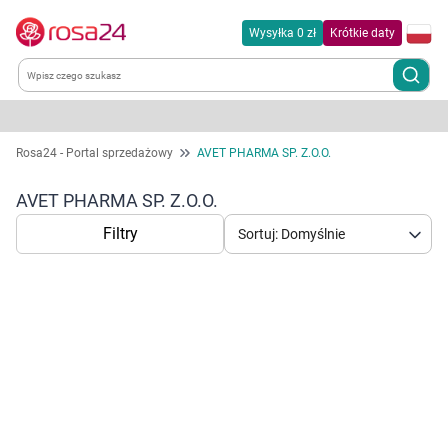
Wysyłka 0 zł
Krótkie daty
Kategorie
Rosa24 - Portal sprzedażowy
AVET PHARMA SP. Z.O.O.
Chemia gospodarcza
AVET PHARMA SP. Z.O.O.
Filtry
Sortuj: Domyślnie
Dla zwierząt
Dom i ogród
Zdrowie
Korzystamy z plików cookies w celu
Kobieta w ciąży i mama
dostosowania zawartości serwisu do Twoich
preferencji. Więcej informacji znajdziesz w