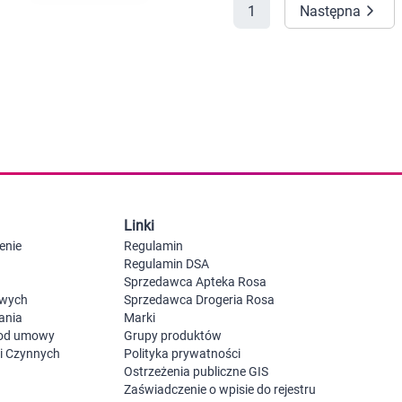
1
Następna
 dla psa i kota
Leki na chrypkę
Witaminy i minerały
Witaminy
Leki i suplementy z witaminą A
Witami
Leki i suplementy z witaminą A+E
Witaminy ADEK A + D + E + K
Leki i suplementy z witaminą B1
Leki i suplementy z witaminą B2
Leki i suplementy z witaminą B3
Leki i suplementy z witaminą B6
Leki i suplementy z witaminą B9 kwas
Ak
Leki i suplementy z witaminą B12
Wk
Leki i suplementy z witaminą B comp
Układ
Ni
Linki
Leki i suplementy z witaminą C
enie
Regulamin
Leki i suplementy z witaminą D
Regulamin DSA
Leki i suplementy z witaminą E
Sprzedawca Apteka Rosa
Leki i suplementy z witaminą K
Leki i suplementy z witaminami K+D
owych
Sprzedawca Drogeria Rosa
Biotyna
ania
Marki
Pozostałe witaminy
Katar
Ma
 od umowy
Grupy produktów
Leki i suplementy z witaminą B5
ji Czynnych
Polityka prywatności
Minerały w tabletkach i płynie
Ostrzeżenia publiczne GIS
Tabletki i preparaty z chromem
Zaświadczenie o wpisie do rejestru