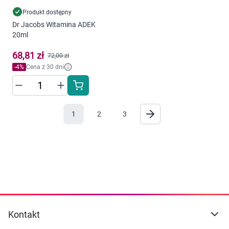
Produkt dostępny
Dr Jacobs Witamina ADEK
20ml
68,81 zł
72,00 zł
-
4
%
Cena z 30 dni
1
2
3
Kontakt