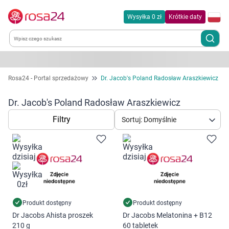
Wysyłka 0 zł
Krótkie daty
Kategorie
Rosa24 - Portal sprzedażowy
Dr. Jacob's Poland Radosław Araszkiewicz
Chemia gospodarcza
Dr. Jacob's Poland Radosław Araszkiewicz
Filtry
Sortuj: Domyślnie
Dla zwierząt
Dom i ogród
Zdrowie
Kobieta w ciąży i mama
Produkt dostępny
Produkt dostępny
Dr Jacobs Ahista proszek
Dr Jacobs Melatonina + B12
210 g
60 tabletek