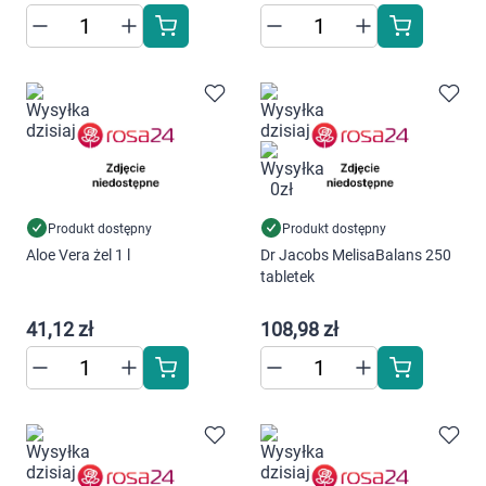
Produkt dostępny
Produkt dostępny
Aloe Vera żel 1 l
Dr Jacobs MelisaBalans 250
tabletek
Korzystamy z plików cookies w celu
dostosowania zawartości serwisu do Twoich
41,12 zł
108,98 zł
preferencji. Więcej informacji znajdziesz w
naszej
polityce prywatności
. Możesz określić
warunki przechowywania lub dostępu do
cookies poprzez kliknięcie przycisku
"Ustawienia" lub możesz zaakceptować
ustawienia wszystkich cookies klikając