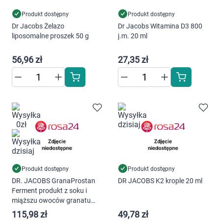
Produkt dostępny
Produkt dostępny
Dr Jacobs Żelazo
Dr Jacobs Witamina D3 800
liposomalne proszek 50 g
j.m. 20 ml
56,96 zł
27,35 zł
Produkt dostępny
Produkt dostępny
DR. JACOBS GranaProstan
DR JACOBS K2 krople 20 ml
Ferment produkt z soku i
miąższu owoców granatu
500 ml
115,98 zł
49,78 zł