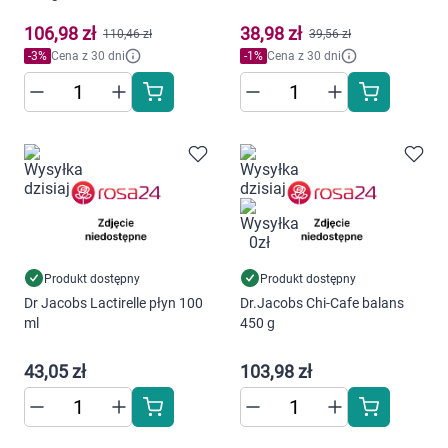
Dziecko
106,98 zł
38,98 zł
110,46 zł
39,56 zł
Higiena
-
3
%
Cena z 30 dni
-
1
%
Cena z 30 dni
Kosmetyki
Mężczyzna
Zdrowy styl życia
Zabawki
Produkt dostępny
Produkt dostępny
Dr Jacobs Lactirelle płyn 100
Dr.Jacobs Chi-Cafe balans
Sprzęt medyczny
ml
450 g
Motoryzacja
43,05 zł
103,98 zł
Grupy produktowe