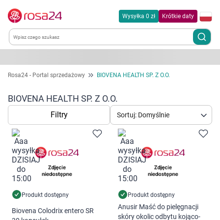
Wysyłka 0 zł
Krótkie daty
Kategorie
Rosa24 - Portal sprzedażowy
BIOVENA HEALTH SP. Z O.O.
Chemia gospodarcza
BIOVENA HEALTH SP. Z O.O.
Filtry
Sortuj: Domyślnie
Dla zwierząt
Dom i ogród
Zdrowie
Kobieta w ciąży i mama
Produkt dostępny
Produkt dostępny
Anusir Maść do pielęgnacji
Biovena Colodrix entero SR
skóry okolic odbytu kojąco-