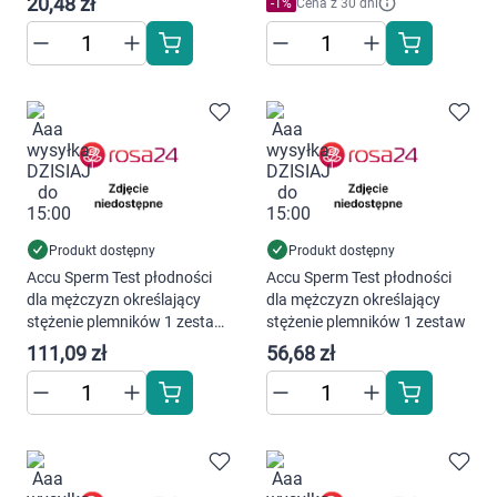
20,48 zł
-
1
%
Cena z 30 dni
Produkt dostępny
Produkt dostępny
Korzystamy z plików cookies w celu
Accu Sperm Test płodności
Accu Sperm Test płodności
dostosowania zawartości serwisu do Twoich
dla mężczyzn określający
dla mężczyzn określający
preferencji. Więcej informacji znajdziesz w
stężenie plemników 1 zestaw
stężenie plemników 1 zestaw
Wielopak × 2
naszej
polityce prywatności
. Możesz określić
111,09 zł
56,68 zł
warunki przechowywania lub dostępu do
cookies poprzez kliknięcie przycisku
"Ustawienia" lub możesz zaakceptować
ustawienia wszystkich cookies klikając
AKCEPTUJĘ WSZYSTKIE