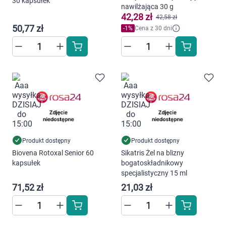
30 kapsułek
Dziecko
nawilżająca 30 g
42,28 zł
42,58 zł
Higiena
50,77 zł
-
1
%
Cena z 30 dni
Kosmetyki
Mężczyzna
Zdrowy styl życia
Zabawki
Produkt dostępny
Produkt dostępny
Biovena Rotoxal Senior 60
Sikatris Żel na blizny
Sprzęt medyczny
kapsułek
bogatoskładnikowy
specjalistyczny 15 ml
Motoryzacja
71,52 zł
21,03 zł
Grupy produktowe