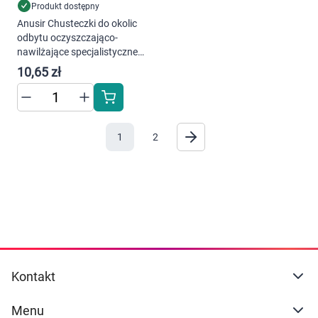
Produkt dostępny
Anusir Chusteczki do okolic
odbytu oczyszczająco-
nawilżające specjalistyczne
40 sztuk
10,65 zł
1
2
Kontakt
Menu