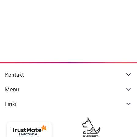
Dziecko
naszej
polityce prywatności
. Możesz określić
warunki przechowywania lub dostępu do
Higiena
cookies poprzez kliknięcie przycisku
"Ustawienia" lub możesz zaakceptować
Kosmetyki
ustawienia wszystkich cookies klikając
AKCEPTUJĘ WSZYSTKIE
Mężczyzna
Zdrowy styl życia
AKCEPTUJĘ WSZYSTKIE
Kontakt
Zabawki
Ustawienia
Menu
Sprzęt medyczny
Linki
Motoryzacja
Grupy produktowe
Ładowanie...