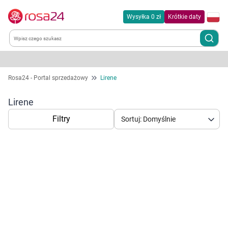
Wysyłka 0 zł
Krótkie daty
Kategorie
Rosa24 - Portal sprzedażowy
Lirene
Chemia gospodarcza
Lirene
Filtry
Sortuj: Domyślnie
Dla zwierząt
Dom i ogród
Zdrowie
Korzystamy z plików cookies w celu
Kobieta w ciąży i mama
dostosowania zawartości serwisu do Twoich
preferencji. Więcej informacji znajdziesz w