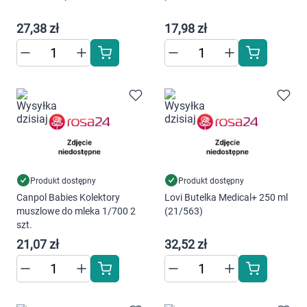
Dziecko
27,38 zł
17,98 zł
Higiena
Kosmetyki
Mężczyzna
Zdrowy styl życia
Zabawki
Produkt dostępny
Produkt dostępny
Canpol Babies Kolektory
Lovi Butelka Medical+ 250 ml
muszlowe do mleka 1/700 2
(21/563)
Sprzęt medyczny
szt.
21,07 zł
32,52 zł
Motoryzacja
Grupy produktowe