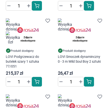
Produkt dostępny
Produkt dostępny
Korzystamy z plików cookies w celu
LOVI Podgrzewacz do
LOVI Smoczek dynaminczny
butelek szary 1 sztuka
0 - 3 m Wild Soul Boy 2 sztuki
dostosowania zawartości serwisu do Twoich
77/051
preferencji. Więcej informacji znajdziesz w
215,37 zł
26,47 zł
naszej
polityce prywatności
. Możesz określić
warunki przechowywania lub dostępu do
cookies poprzez kliknięcie przycisku
"Ustawienia" lub możesz zaakceptować
ustawienia wszystkich cookies klikając
AKCEPTUJĘ WSZYSTKIE