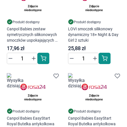
AKCEPTUJĘ WSZYSTKIE
Produkt dostępny
Produkt dostępny
Canpol Babies zestaw
LOVI smoczek silikonowy
Ustawienia
symetrycznych silikonowych
dynamiczny 18+ Night & Day
smoczków uspokajających 0-
Girl 2 sztuki
6m Bonjour Paris Pink 2
17,96 zł
25,88 zł
sztuki
Produkt dostępny
Produkt dostępny
Canpol Babies EasyStart
Canpol Babies EasyStart
Royal Butelka antykolkowa
Royal Butelka antykolkowa