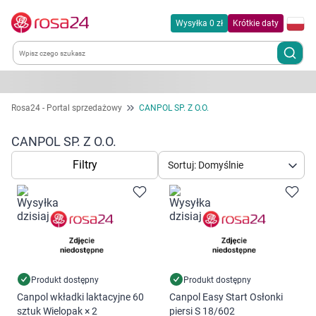
Wysyłka 0 zł
Krótkie daty
Kategorie
Rosa24 - Portal sprzedażowy
CANPOL SP. Z O.O.
Chemia gospodarcza
CANPOL SP. Z O.O.
Filtry
Sortuj: Domyślnie
Dla zwierząt
Dom i ogród
Zdrowie
Kobieta w ciąży i mama
Produkt dostępny
Produkt dostępny
Canpol wkładki laktacyjne 60
Canpol Easy Start Osłonki
sztuk Wielopak × 2
piersi S 18/602