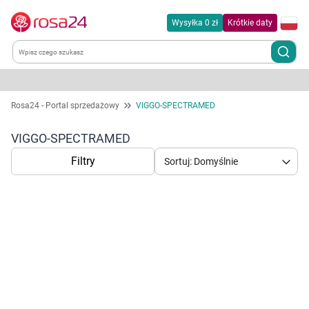
Wysyłka 0 zł
Krótkie daty
Kategorie
Rosa24 - Portal sprzedażowy
VIGGO-SPECTRAMED
Chemia gospodarcza
VIGGO-SPECTRAMED
Filtry
Sortuj: Domyślnie
Dla zwierząt
Dom i ogród
Zdrowie
Korzystamy z plików cookies w celu
Kobieta w ciąży i mama
dostosowania zawartości serwisu do Twoich
preferencji. Więcej informacji znajdziesz w