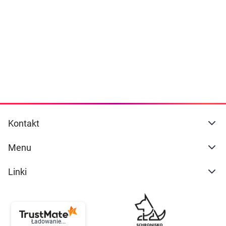
Dziecko
naszej
polityce prywatności
. Możesz określić
warunki przechowywania lub dostępu do
Higiena
cookies poprzez kliknięcie przycisku
"Ustawienia" lub możesz zaakceptować
Kosmetyki
ustawienia wszystkich cookies klikając
AKCEPTUJĘ WSZYSTKIE
Mężczyzna
Zdrowy styl życia
AKCEPTUJĘ WSZYSTKIE
Kontakt
Zabawki
Ustawienia
Menu
Sprzęt medyczny
Linki
Motoryzacja
Grupy produktowe
Ładowanie...