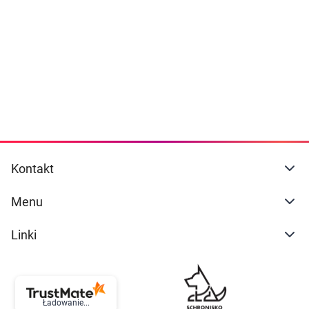
Dziecko
naszej
polityce prywatności
. Możesz określić
warunki przechowywania lub dostępu do
Higiena
cookies poprzez kliknięcie przycisku
"Ustawienia" lub możesz zaakceptować
Kosmetyki
ustawienia wszystkich cookies klikając
AKCEPTUJĘ WSZYSTKIE
Mężczyzna
Zdrowy styl życia
AKCEPTUJĘ WSZYSTKIE
Kontakt
Zabawki
Ustawienia
Menu
Sprzęt medyczny
Linki
Motoryzacja
Grupy produktowe
Ładowanie...