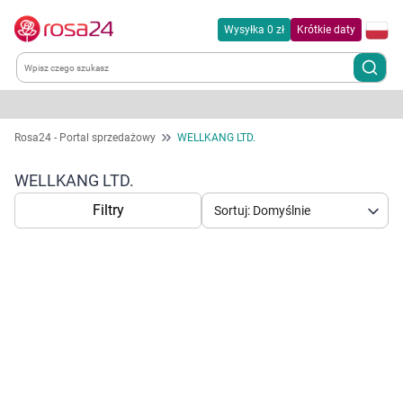
Wysyłka 0 zł
Krótkie daty
Kategorie
Rosa24 - Portal sprzedażowy
WELLKANG LTD.
Chemia gospodarcza
WELLKANG LTD.
Filtry
Sortuj: Domyślnie
Dla zwierząt
Dom i ogród
Zdrowie
Korzystamy z plików cookies w celu
Kobieta w ciąży i mama
dostosowania zawartości serwisu do Twoich
preferencji. Więcej informacji znajdziesz w