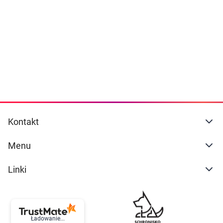
Dziecko
naszej
polityce prywatności
. Możesz określić
warunki przechowywania lub dostępu do
Higiena
cookies poprzez kliknięcie przycisku
"Ustawienia" lub możesz zaakceptować
Kosmetyki
ustawienia wszystkich cookies klikając
AKCEPTUJĘ WSZYSTKIE
Mężczyzna
Zdrowy styl życia
AKCEPTUJĘ WSZYSTKIE
Kontakt
Zabawki
Ustawienia
Menu
Sprzęt medyczny
Linki
Motoryzacja
Grupy produktowe
Ładowanie...