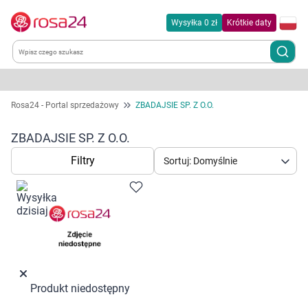
Wysyłka 0 zł
Krótkie daty
Kategorie
Rosa24 - Portal sprzedażowy
ZBADAJSIE SP. Z O.O.
Chemia gospodarcza
ZBADAJSIE SP. Z O.O.
Filtry
Sortuj: Domyślnie
Dla zwierząt
Dom i ogród
Zdrowie
Kobieta w ciąży i mama
Produkt niedostępny