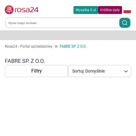
Wysyłka 0 zł
Krótkie daty
Kategorie
Rosa24 - Portal sprzedażowy
FABRE SP. Z O.O.
Chemia gospodarcza
FABRE SP. Z O.O.
Filtry
Sortuj: Domyślnie
Dla zwierząt
Dom i ogród
Zdrowie
Korzystamy z plików cookies w celu
Kobieta w ciąży i mama
dostosowania zawartości serwisu do Twoich
preferencji. Więcej informacji znajdziesz w