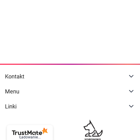
Dziecko
naszej
polityce prywatności
. Możesz określić
warunki przechowywania lub dostępu do
Higiena
cookies poprzez kliknięcie przycisku
"Ustawienia" lub możesz zaakceptować
Kosmetyki
ustawienia wszystkich cookies klikając
AKCEPTUJĘ WSZYSTKIE
Mężczyzna
Zdrowy styl życia
AKCEPTUJĘ WSZYSTKIE
Kontakt
Zabawki
Ustawienia
Menu
Sprzęt medyczny
Linki
Motoryzacja
Grupy produktowe
Ładowanie...