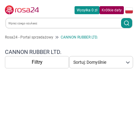
Wysyłka 0 zł
Krótkie daty
Rosa24 - Portal sprzedażowy
CANNON RUBBER LTD.
Kategorie
CANNON RUBBER LTD.
Chemia gospodarcza
Filtry
Sortuj: Domyślnie
Dla zwierząt
Dom i ogród
Zdrowie
Korzystamy z plików cookies w celu
Kobieta w ciąży i mama
dostosowania zawartości serwisu do Twoich
preferencji. Więcej informacji znajdziesz w