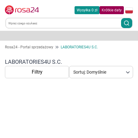
Wysyłka 0 zł
Krótkie daty
Kategorie
Rosa24 - Portal sprzedażowy
LABORATORIES4U S.C.
Chemia gospodarcza
LABORATORIES4U S.C.
Filtry
Sortuj: Domyślnie
Dla zwierząt
Dom i ogród
Zdrowie
Korzystamy z plików cookies w celu
Kobieta w ciąży i mama
dostosowania zawartości serwisu do Twoich
preferencji. Więcej informacji znajdziesz w