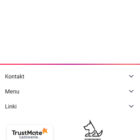
Dziecko
naszej
polityce prywatności
. Możesz określić
warunki przechowywania lub dostępu do
Higiena
cookies poprzez kliknięcie przycisku
"Ustawienia" lub możesz zaakceptować
Kosmetyki
ustawienia wszystkich cookies klikając
AKCEPTUJĘ WSZYSTKIE
Mężczyzna
Zdrowy styl życia
AKCEPTUJĘ WSZYSTKIE
Kontakt
Zabawki
Ustawienia
Menu
Sprzęt medyczny
Linki
Motoryzacja
Grupy produktowe
Ładowanie...