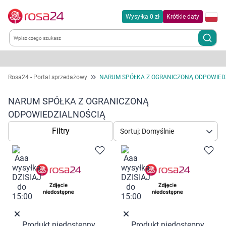
Wysyłka 0 zł
Krótkie daty
Kategorie
Rosa24 - Portal sprzedażowy
NARUM SPÓŁKA Z OGRANICZONĄ ODPOWIED
Chemia gospodarcza
NARUM SPÓŁKA Z OGRANICZONĄ
ODPOWIEDZIALNOŚCIĄ
Dla zwierząt
Filtry
Sortuj: Domyślnie
Dom i ogród
Zdrowie
Kobieta w ciąży i mama
Produkt niedostępny
Produkt niedostępny