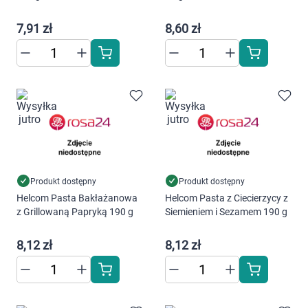
Dziecko
7,91 zł
8,60 zł
Higiena
Kosmetyki
Mężczyzna
Zdrowy styl życia
Zabawki
Produkt dostępny
Produkt dostępny
Helcom Pasta Bakłażanowa
Helcom Pasta z Ciecierzycy z
z Grillowaną Papryką 190 g
Siemieniem i Sezamem 190 g
Sprzęt medyczny
8,12 zł
8,12 zł
Motoryzacja
Grupy produktowe