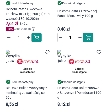
Produkt dostępny
Produkt dostępny
Helcom Pasta Owocowa
Helcom Pasta z Czerwonej
Truskawka z Figą 200 g (Data
Fasoli i Soczewicy 190 g
ważności 30.10.2026)
7,61 zł
8,46 zł
8,48 zł
-
10
%
Cena z 30 dni
Korzystamy z plików cookies w celu
dostosowania zawartości serwisu do Twoich
preferencji. Więcej informacji znajdziesz w
naszej
polityce prywatności
. Możesz określić
warunki przechowywania lub dostępu do
Produkt dostępny
Produkt dostępny
cookies poprzez kliknięcie przycisku
BioOaza Bulion Warzywny z
Helcom Pasta Bakłażanowa
"Ustawienia" lub możesz zaakceptować
minimalną zawartością soli
z Suszonymi Pomidorami 190
ustawienia wszystkich cookies klikając
60g
g
AKCEPTUJĘ WSZYSTKIE
8,56 zł
8,12 zł