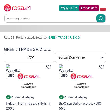
Wysyłka 0 zł
Krótkie daty
Kategorie
Rosa24 - Portal sprzedażowy
GREEK TRADE SP. Z O.O.
Chemia gospodarcza
GREEK TRADE SP. Z O.O.
Filtry
Sortuj: Domyślnie
Dla zwierząt
Dom i ogród
Zdrowie
Kobieta w ciąży i mama
Produkt dostępny
Produkt dostępny
Helcom Hummus z daktylami
BioOaza Bulion wołowy BIO
200 g
66 g