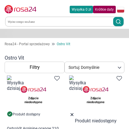
Wysyłka 0 zł
Krótkie daty
Kategorie
Rosa24 - Portal sprzedażowy
Ostro Vit
Chemia gospodarcza
Ostro Vit
Filtry
Sortuj: Domyślnie
Dla zwierząt
Dom i ogród
Zdrowie
Kobieta w ciąży i mama
Produkt dostępny
Produkt niedostępny
OstroVit Arginine orange 210