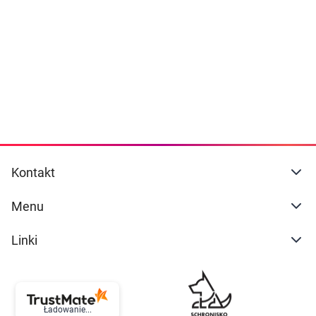
Dziecko
naszej
polityce prywatności
. Możesz określić
warunki przechowywania lub dostępu do
Higiena
cookies poprzez kliknięcie przycisku
"Ustawienia" lub możesz zaakceptować
Kosmetyki
ustawienia wszystkich cookies klikając
AKCEPTUJĘ WSZYSTKIE
Mężczyzna
Zdrowy styl życia
AKCEPTUJĘ WSZYSTKIE
Kontakt
Zabawki
Ustawienia
Menu
Sprzęt medyczny
Linki
Motoryzacja
Grupy produktowe
Ładowanie...