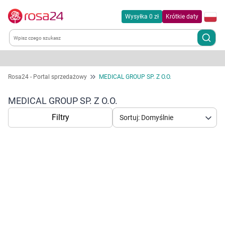
Wysyłka 0 zł
Krótkie daty
Kategorie
Rosa24 - Portal sprzedażowy
MEDICAL GROUP SP. Z O.O.
Chemia gospodarcza
MEDICAL GROUP SP. Z O.O.
Filtry
Sortuj: Domyślnie
Dla zwierząt
Dom i ogród
Zdrowie
Korzystamy z plików cookies w celu
Kobieta w ciąży i mama
dostosowania zawartości serwisu do Twoich
preferencji. Więcej informacji znajdziesz w