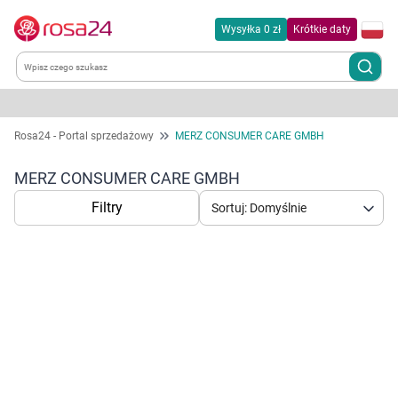
Wysyłka 0 zł
Krótkie daty
Kategorie
Rosa24 - Portal sprzedażowy
MERZ CONSUMER CARE GMBH
Chemia gospodarcza
MERZ CONSUMER CARE GMBH
Filtry
Sortuj: Domyślnie
Dla zwierząt
Dom i ogród
Zdrowie
Korzystamy z plików cookies w celu
Kobieta w ciąży i mama
dostosowania zawartości serwisu do Twoich
preferencji. Więcej informacji znajdziesz w