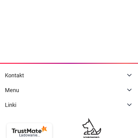
Dziecko
naszej
polityce prywatności
. Możesz określić
warunki przechowywania lub dostępu do
Higiena
cookies poprzez kliknięcie przycisku
"Ustawienia" lub możesz zaakceptować
Kosmetyki
ustawienia wszystkich cookies klikając
AKCEPTUJĘ WSZYSTKIE
Mężczyzna
Zdrowy styl życia
AKCEPTUJĘ WSZYSTKIE
Kontakt
Zabawki
Ustawienia
Menu
Sprzęt medyczny
Linki
Motoryzacja
Grupy produktowe
Ładowanie...