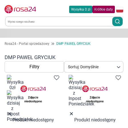
Wysyłka 0 zł
Krótkie daty
Kategorie
Rosa24 - Portal sprzedażowy
DMP PAWEŁ GRYCIUK
Chemia gospodarcza
DMP PAWEŁ GRYCIUK
Filtry
Sortuj: Domyślnie
Dla zwierząt
Dom i ogród
Zdrowie
Kobieta w ciąży i mama
Produkt niedostępny
Produkt niedostępny