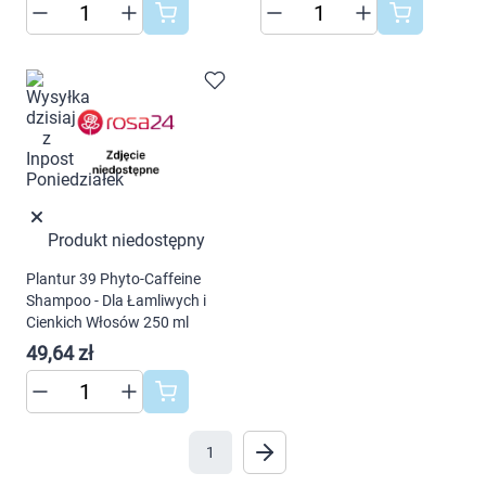
warunki przechowywania lub dostępu do
Marki
cookies poprzez kliknięcie przycisku
"Ustawienia" lub możesz zaakceptować
ustawienia wszystkich cookies klikając
AKCEPTUJĘ WSZYSTKIE
AKCEPTUJĘ WSZYSTKIE
Produkt niedostępny
Ustawienia
Plantur 39 Phyto-Caffeine
Shampoo - Dla Łamliwych i
Cienkich Włosów 250 ml
49,64 zł
1