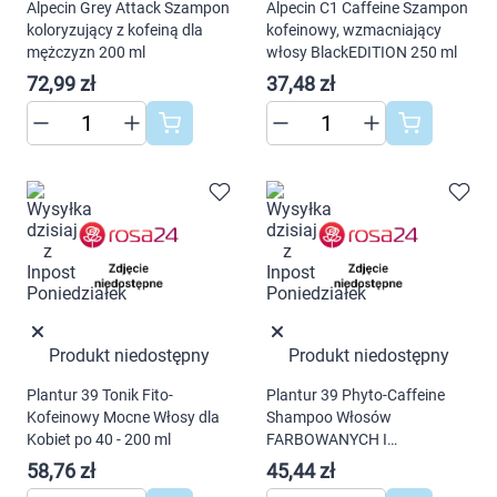
Dziecko
Alpecin Grey Attack Szampon
Alpecin C1 Caffeine Szampon
koloryzujący z kofeiną dla
kofeinowy, wzmacniający
mężczyzn 200 ml
włosy BlackEDITION 250 ml
Higiena
72,99 zł
37,48 zł
Kosmetyki
Mężczyzna
Zdrowy styl życia
Zabawki
Sprzęt medyczny
Produkt niedostępny
Produkt niedostępny
Korzystamy z plików cookies w celu
Plantur 39 Tonik Fito-
Plantur 39 Phyto-Caffeine
Motoryzacja
Kofeinowy Mocne Włosy dla
Shampoo Włosów
dostosowania zawartości serwisu do Twoich
Kobiet po 40 - 200 ml
FARBOWANYCH I
preferencji. Więcej informacji znajdziesz w
ZNISZCZONYCH 250 ml
Grupy produktowe
58,76 zł
45,44 zł
naszej
polityce prywatności
. Możesz określić