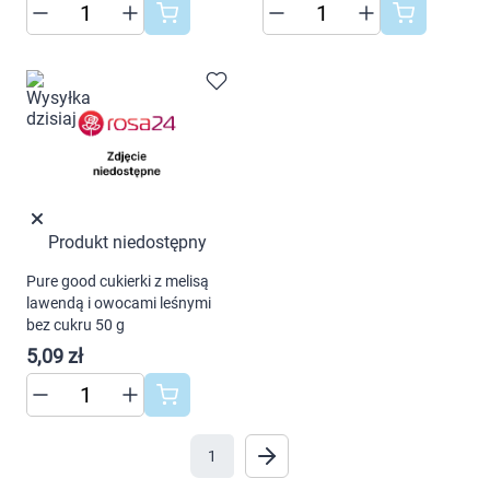
warunki przechowywania lub dostępu do
Marki
cookies poprzez kliknięcie przycisku
"Ustawienia" lub możesz zaakceptować
ustawienia wszystkich cookies klikając
AKCEPTUJĘ WSZYSTKIE
AKCEPTUJĘ WSZYSTKIE
Produkt niedostępny
Ustawienia
Pure good cukierki z melisą
lawendą i owocami leśnymi
bez cukru 50 g
5,09 zł
1