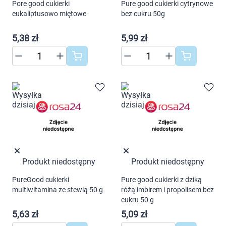
Dziecko
Pore good cukierki
Pure good cukierki cytrynowe
eukaliptusowo miętowe
bez cukru 50g
Higiena
5,38 zł
5,99 zł
Kosmetyki
Mężczyzna
Zdrowy styl życia
Zabawki
Sprzęt medyczny
Produkt niedostępny
Produkt niedostępny
Korzystamy z plików cookies w celu
PureGood cukierki
Pure good cukierki z dziką
Motoryzacja
multiwitamina ze stewią 50 g
różą imbirem i propolisem bez
dostosowania zawartości serwisu do Twoich
cukru 50 g
preferencji. Więcej informacji znajdziesz w
Grupy produktowe
5,63 zł
5,09 zł
naszej
polityce prywatności
. Możesz określić