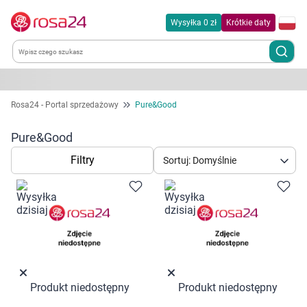
Wysyłka 0 zł
Krótkie daty
Kategorie
Rosa24 - Portal sprzedażowy
Pure&Good
Chemia gospodarcza
Pure&Good
Filtry
Sortuj: Domyślnie
Dla zwierząt
Dom i ogród
Zdrowie
Kobieta w ciąży i mama
Produkt niedostępny
Produkt niedostępny