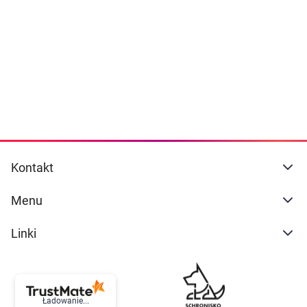
Dziecko
naszej
polityce prywatności
. Możesz określić
warunki przechowywania lub dostępu do
Higiena
cookies poprzez kliknięcie przycisku
"Ustawienia" lub możesz zaakceptować
Kosmetyki
ustawienia wszystkich cookies klikając
AKCEPTUJĘ WSZYSTKIE
Mężczyzna
Zdrowy styl życia
AKCEPTUJĘ WSZYSTKIE
Kontakt
Zabawki
Ustawienia
Menu
Sprzęt medyczny
Linki
Motoryzacja
Grupy produktowe
Ładowanie...