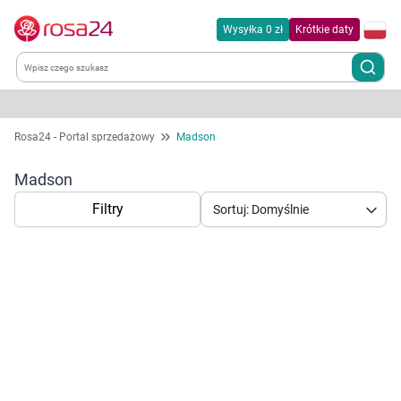
Wysyłka 0 zł
Krótkie daty
Kategorie
Rosa24 - Portal sprzedażowy
Madson
Chemia gospodarcza
Madson
Filtry
Sortuj: Domyślnie
Dla zwierząt
Dom i ogród
Zdrowie
Korzystamy z plików cookies w celu
Kobieta w ciąży i mama
dostosowania zawartości serwisu do Twoich
preferencji. Więcej informacji znajdziesz w