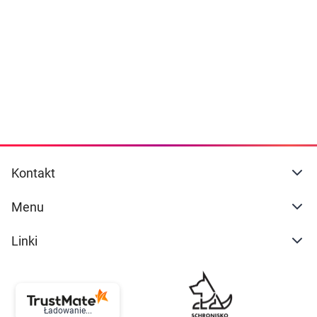
Dziecko
naszej
polityce prywatności
. Możesz określić
warunki przechowywania lub dostępu do
Higiena
cookies poprzez kliknięcie przycisku
"Ustawienia" lub możesz zaakceptować
Kosmetyki
ustawienia wszystkich cookies klikając
AKCEPTUJĘ WSZYSTKIE
Mężczyzna
Zdrowy styl życia
AKCEPTUJĘ WSZYSTKIE
Kontakt
Zabawki
Ustawienia
Menu
Sprzęt medyczny
Linki
Motoryzacja
Grupy produktowe
Ładowanie...