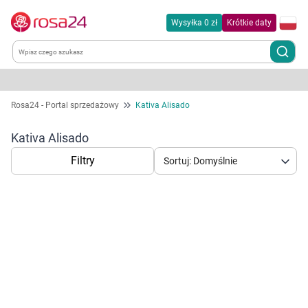
Wysyłka 0 zł
Krótkie daty
Kategorie
Rosa24 - Portal sprzedażowy
Kativa Alisado
Chemia gospodarcza
Kativa Alisado
Filtry
Sortuj: Domyślnie
Dla zwierząt
Dom i ogród
Zdrowie
Korzystamy z plików cookies w celu
Kobieta w ciąży i mama
dostosowania zawartości serwisu do Twoich
preferencji. Więcej informacji znajdziesz w