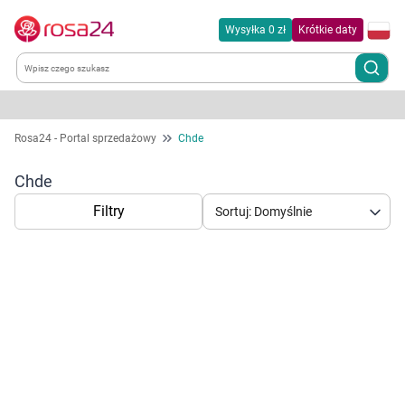
Wysyłka 0 zł
Krótkie daty
Kategorie
Rosa24 - Portal sprzedażowy
Chde
Chemia gospodarcza
Chde
Filtry
Sortuj: Domyślnie
Dla zwierząt
Dom i ogród
Zdrowie
Korzystamy z plików cookies w celu
Kobieta w ciąży i mama
dostosowania zawartości serwisu do Twoich
preferencji. Więcej informacji znajdziesz w